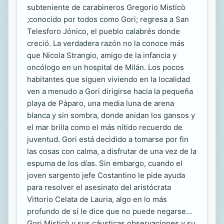
subteniente de carabineros Gregorio Misticò
;conocido por todos como Gori; regresa a San
Telesforo Jónico, el pueblo calabrés donde
creció. La verdadera razón no la conoce más
que Nicola Strangio, amigo de la infancia y
oncólogo en un hospital de Milán. Los pocos
habitantes que siguen viviendo en la localidad
ven a menudo a Gori dirigirse hacia la pequeña
playa de Pàparo, una media luna de arena
blanca y sin sombra, donde anidan los gansos y
el mar brilla como el más nítido recuerdo de
juventud. Gori está decidido a tomarse por fin
las cosas con calma, a disfrutar de una vez de la
espuma de los días. Sin embargo, cuando el
joven sargento jefe Costantino le pide ayuda
para resolver el asesinato del aristócrata
Vittorio Celata de Lauria, algo en lo más
profundo de sí le dice que no puede negarse...
Gori Misticò y sus cáusticas observaciones y su