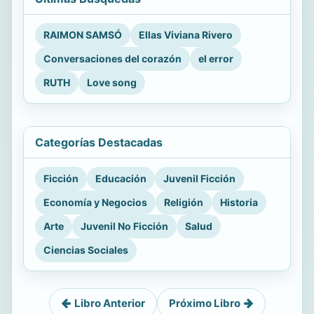
RAIMON SAMSÓ
Ellas Viviana Rivero
Conversaciones del corazón
el error
RUTH
Love song
Categorías Destacadas
Ficción
Educación
Juvenil Ficción
Economía y Negocios
Religión
Historia
Arte
Juvenil No Ficción
Salud
Ciencias Sociales
Libro Anterior
Próximo Libro