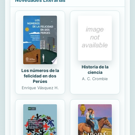
Novedades Literarias
hace que muchas personas acaben
odiándolas: no gusta lo que no se
comprende. Con esta colección se
da respuesta a todas las preguntas
típicas: «¿de dónde sale esa
fórmula?», «¿por qué esa propiedad
es válida siempre?» o «¿eso para qué
sirve?». Se han incluido diversos...
Historia de la
Los números de la
ciencia
felicidad en dos
A. C. Crombie
Perúes
Enrique Vásquez H.