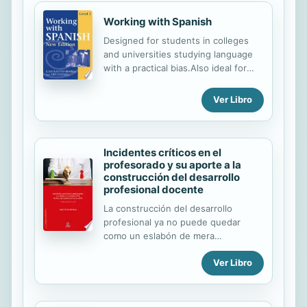
Working with Spanish
Designed for students in colleges
and universities studying language
with a practical bias.Also ideal for
adult learners and private-business
training.Authentic reading materials
Ver Libro
and exercises.Available in French,
German and Spanish.A valuable
asset in the business world.
Incidentes críticos en el
profesorado y su aporte a la
construcción del desarrollo
profesional docente
La construcción del desarrollo
profesional ya no puede quedar
como un eslabón de mera
espontaneidad, sino que demanda
Ver Libro
un proceso de co-construcción
entre diversos actores claves del
sistema educativo. En este sentido
el estudio de los Incidentes Críticos