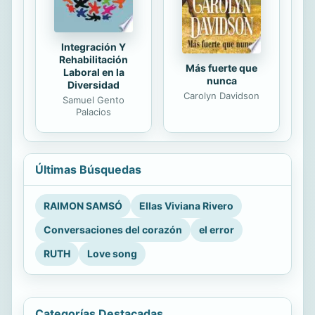
Integración Y
Rehabilitación
Más fuerte que
Laboral en la
nunca
Diversidad
Carolyn Davidson
Samuel Gento
Palacios
Últimas Búsquedas
RAIMON SAMSÓ
Ellas Viviana Rivero
Conversaciones del corazón
el error
RUTH
Love song
Categorías Destacadas