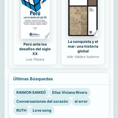
La conquista y el
Perú ante los
mar: una historia
desafíos del siglo
global
XX
Iván Valdez-bubnov
Luis Pásara
Últimas Búsquedas
RAIMON SAMSÓ
Ellas Viviana Rivero
Conversaciones del corazón
el error
RUTH
Love song