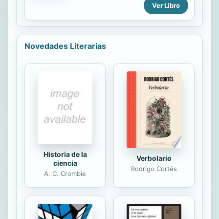
Antigüedad. Entre los griegos
Ver Libro
nacieron la filosofía, el teatro, la
historia como ciencia, el sistema
político que conocemos como
democracia, el amor a la libertad
Novedades Literarias
individual, el placer por los deportes
y muchos otros elementos que hoy
son componentes básicos y
cotidianos de nuestra vida. Se ha
dicho, con razón, que analizando sus
ideales, costumbres y gustos nos
sentimos más cercanos a ellos que a
otros pueblos u otras etapas más
próximos en el tiempo....
Historia de la
Verbolario
ciencia
Rodrigo Cortés
A. C. Crombie