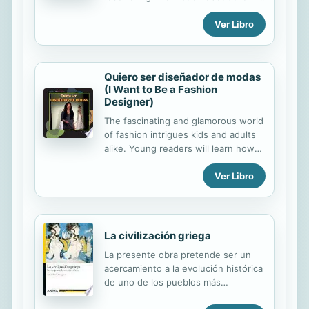
electricidad, televisión ni otras
of pirates.
comodidades básicas, y su angustia
Ver Libro
al sufrir un ataque al hospital por
fuerzas...
Quiero ser diseñador de modas
(I Want to Be a Fashion
Designer)
The fascinating and glamorous world
of fashion intrigues kids and adults
alike. Young readers will learn how
their favorite designers relied on
Ver Libro
hard work and talent to become the
superstars they are today.
La civilización griega
La presente obra pretende ser un
acercamiento a la evolución histórica
de uno de los pueblos más
destacados y originales de la