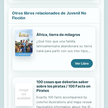
Otros libros relacionados de Juvenil No
Ficción
África, tierra de milagros
¿Qué hizo que una familia
latinoamericana abandonara su tierra
natal para partir con sus tres hijos,
de diez, trece y quince años, a
tierras del continente africano? Siga
Ver Libro
las peripecias y aventuras de la
familia Jacobi Mangold durante
quince años de servicio misionero en
el Hospital de Leprosos de Masanga,
100 cosas que deberias saber
Sierra Leona; el Hospital Scheer
sobre los piratas / 100 Facts on
Memorial en Nepal, al norte de la
Pirates
India; y el Hospital Misionero de
Exactly 100 facts accompanied by
Yuka, Zambia. Comparta su período
colorful illustrations and maps reveal
de adaptación a una vida sin
fascinating information about the life