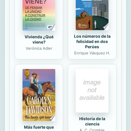
embargo, estas páginas te reservan
el secreto del hermosos...
Los números de la
Vivienda ¿Qué
felicidad en dos
viene?
Perúes
Verónica Adler
Enrique Vásquez H.
Historia de la
ciencia
Más fuerte que
A. C. Crombie