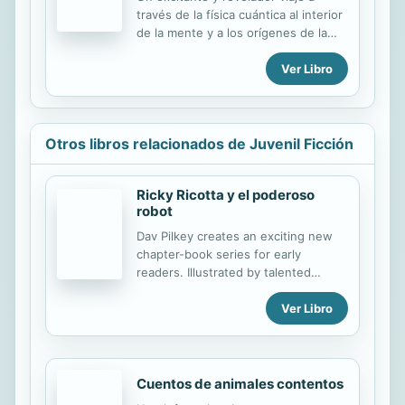
través de la física cuántica al interior
de la mente y a los orígenes de la
vida. Una fascinante lectura para
Ver Libro
aprender a sacar partido a nuestro
cerebro y aplicarlo a los problemas
de nuestra vida cotidiana.
Otros libros relacionados de Juvenil Ficción
Ricky Ricotta y el poderoso
robot
Dav Pilkey creates an exciting new
chapter-book series for early
readers. Illustrated by talented
cartoonist Martin Ontiveros --who
Ver Libro
was hand-picked by Dav Pilkey for
this series! Ricky Ricotta es un ratón
solitario. No tiene hermanos con
quien jugar. Los abusones de la
escuela suelen meterse con él. Ricky
Cuentos de animales contentos
quiere que su vida cambie, que