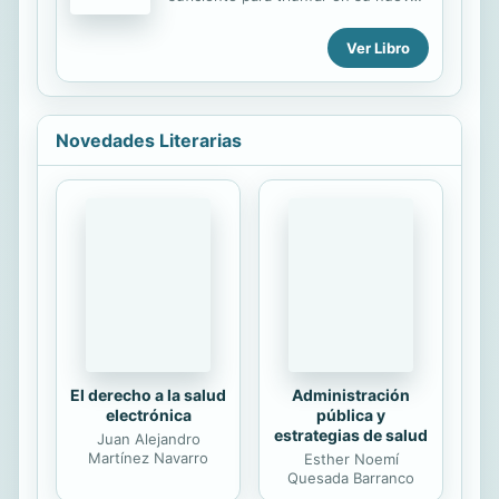
elegir: ¿proteges el prototipo o
escuela? Jake tiene doce años y se
ayudas a mantenerlo lejos de las
va a vivir a otra ciudad con su familia.
Ver Libro
garras de VILE? Tus decisiones
De la noche a la mañana deja de ser
pueden llevarte a vivir una aventura
el chico más popular de su curso y
por todo el mundo. ¿CUÁL SERÁ TU
se convierte en un pringado. Pero
PRÓXIMA JUGADA?
Jake no se desanima y confía en sus
Novedades Literarias
talentos especiales: ¡sus dotes de
observación y su GENIALIDAD! Está
decidido a hacer nuevos amigos y a
volver a convertirse en un líder... y
no habrá hermana borde, matón de
patio ni adulto bienintencionado que
se lo impida. Escrita por el propio
Jake Marcionette ...
El derecho a la salud
Administración
electrónica
pública y
estrategias de salud
Juan Alejandro
Martínez Navarro
Esther Noemí
Quesada Barranco