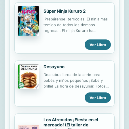
Súper Ninja Kururo 2
¡Prepárense, terrícolas! El ninja más
temido de todos los tiempos
regresa... El ninja Kururo ha
derrotado a los villanos más
siniestros gracias a sus
Ver Libro
superpoderes, pero... ¡alto!, ¿creían
que serían infinitos? Lean esta
segunda entrega y mándenle toda su
fuerza cósmica a este encantador
Desayuno
charlatán, quien junto a su amigo
Descubra libros de la serie para
Pai-lón arriesgará una vez más su
bebés y niños pequeños ¡Sube y
pellejo, esta vez en la terrible
brille! Es hora de desayunar. Fotos
ciudadde Clandestinopla.
deliciosas de panqueques y galletas,
Ver Libro
tocino y huevos hacen de este libro
de imágenes un delicioso regalo para
los niños que se preguntan por qué
no siempre podemos tener el
Los Atrevidos ¡Fiesta en el
desayuno para la cena. Utilizado
mercado! (El taller de
como un salto para la interacción,