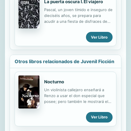
La puerta oscura I. El viajero
de dificultades.
Pascal, un joven tímido e inseguro de
dieciséis años, se prepara para
acudir a una fiesta de disfraces de
Halloween en París. Pero, lo que
prometía ser solamente una fiesta de
Ver Libro
estudiantes se convierte en toda
una aventura, en la que el chico
cruzará la puerta que comunica con
un mundo tenebroso e inquietante.
Otros libros relacionados de Juvenil Ficción
¿Hacia qué peligros se dirige Pascal?
Una novela en la que se combina a la
perfección entretenimiento y buena
literatura.
Nocturno
Un violinista callejero enseñará a
Renzo a usar el don especial que
posee; pero también le mostrará el
peligro de la vanidosa complacencia
en algo tan inmerecido.
Ver Libro