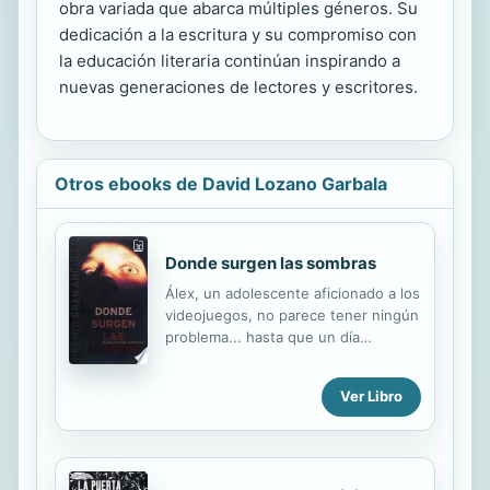
obra variada que abarca múltiples géneros. Su
dedicación a la escritura y su compromiso con
la educación literaria continúan inspirando a
nuevas generaciones de lectores y escritores.
Otros ebooks de David Lozano Garbala
Donde surgen las sombras
Álex, un adolescente aficionado a los
videojuegos, no parece tener ningún
problema... hasta que un día
desaparece sin dar explicaciones.
Sus amigos inician una búsqueda a
Ver Libro
contrarreloj salpicada de dificultades
y atroces asesinatos. ¿Qué o quién
está detrás de esas muertes? Una
novela de misterio que destaca la
fuerza de la amistad en la superación