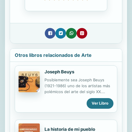
Otros libros relacionados de Arte
Joseph Beuys
Posiblemente sea Joseph Beuys
(1921-1986) uno de los artistas más
polémicos del arte del siglo XX.
Rechazado violentamente por unos,
Ver Libro
aclamado y seguido por otros, su
persona y su obra pocas veces han
provocado indiferencia. Beuys ha
transitado por diversos territorios
para confluir finalmente en uno, que
La historia de mi pueblo