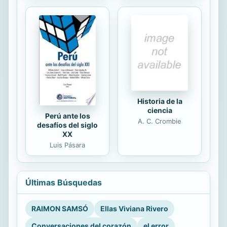
Historia de la
ciencia
Perú ante los
A. C. Crombie
desafíos del siglo
XX
Luis Pásara
Últimas Búsquedas
RAIMON SAMSÓ
Ellas Viviana Rivero
Conversaciones del corazón
el error