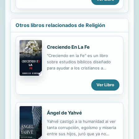
confundir. Encuentra la hermosa
profundidad de Daniel a través de un
esclarecedor comentario verso por
verso de John C. Whitcomb que es a
Otros libros relacionados de Religión
la vez sencillo y perspicaz.
Creciendo En La Fe
"Creciendo en la Fe" es un libro
sobre estudios bíblicos diseñado
para ayudar a los cristianos a
profundizar en su relación con Dios y
fortalecer su fe. El libro se enfoca en
Ver Libro
diferentes temas relevantes para la
vida cristiana, como la oración, la
lectura de la Biblia, la comunión con
otros creyentes y el servicio a los
demás. Cada capítulo presenta una
Ángel de Yahvé
reflexión bíblica y preguntas de
Yahvé castigó a la humanidad al ver
estudio para ayudar al lector a
tanta corrupción, egoísmo y miseria
comprender y aplicar los principios
entre sus hijos, juró que ya no
bíblicos en su vida diaria. Además, el