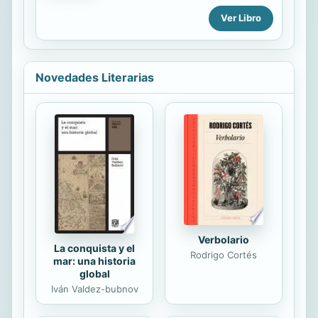
traducción reconocida por su énfasis
Ver Libro
de brindar un castellano moderno y
cuidar los textos originales, sirviendo
a la iglesia en la formación espiritual,
en la liturgia y en el ámbito
académico.
Novedades Literarias
Verbolario
La conquista y el
Rodrigo Cortés
mar: una historia
global
Iván Valdez-bubnov