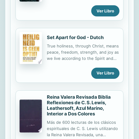
enviaría a más de sus ángeles
libro incluye historias y testimonios
protectores, en cambio dejaría que
inspiradores de otras personas que
Ver Libro
los humanos se destruyeran unos a
han experimentado el ...
otros. Isaac, quien vive entre ellos
desde hace más de 90 años, había
intentado destruir a cada uno de los
Set Apart for God - Dutch
desterrados, pero ellos aplazaron su
exterminio engendrando en mujeres
True holiness, through Christ, means
impuras, con eso la misión de Isaac
peace, freedom, strength, and joy as
se volvió más difícil y peligrosa.
we live according to the Spirit and
shed the spiritual and emotional
weights that hold us back.
Ver Libro
Reina Valera Revisada Biblia
Reflexiones de C. S. Lewis,
Leathersoft, Azul Marino,
Interior a Dos Colores
Más de 600 lecturas de los clásicos
espirituales de C. S. Lewis utilizando
la Reina Valera Revisada, una