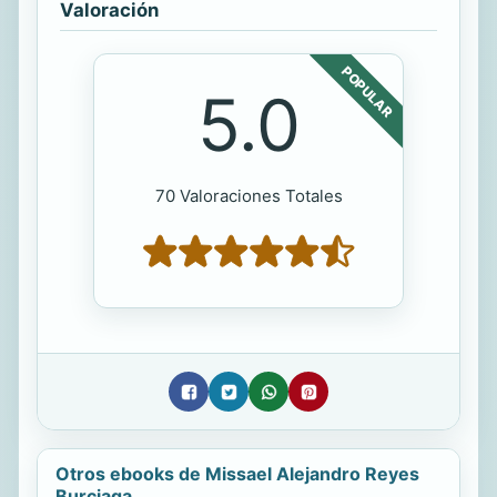
Valoración
POPULAR
5.0
70 Valoraciones Totales
Otros ebooks de Missael Alejandro Reyes
Burciaga