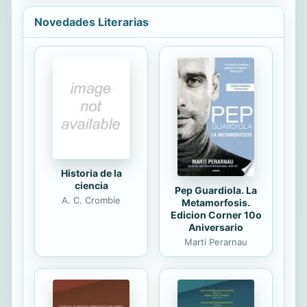
treinta y dos años, un divorcio,
Novedades Literarias
ningún hijo, despierta una mañana
en Villa del Parque junto a una mujer
rubia que insiste en llamarse Alicia
Martínez y posee un collar idéntico al
que Paradella viera en el cuello de
otra mujer, en Berlín. ¿Pero estuvo
realmente en Berlín, en la pensión
de...
Historia de la
ciencia
Pep Guardiola. La
A. C. Crombie
Metamorfosis.
Edicion Corner 10o
Aniversario
Marti Perarnau