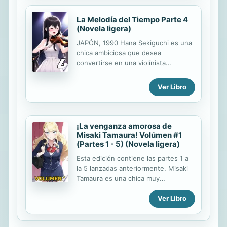
meseras se disfrazan de criaturas
mágicas y adoptan una personalidad
La Melodía del Tiempo Parte 4
exagerada. Pero para su desgracia...
(Novela ligera)
el papel que le tocará interpretar a
JAPÓN, 1990 Hana Sekiguchi es una
ella... ¡será una demonio súcubo
chica ambiciosa que desea
sádica!. Contenido. Capítulo 2: ¡El
convertirse en una violínista
café fantástico!.
profesional para escapar de su
pueblo natal, un día descubrirá una
Ver Libro
misteriosa pieza musical llamada La
Melodía del Tiempo, que le permitirá
como su nombre lo indica, viajar en
el tiempo. Lo que vera en el futuro...
¡La venganza amorosa de
¿hará que cambie su forma de ser?.
Misaki Tamaura! Volúmen #1
(Partes 1 - 5) (Novela ligera)
Parte 5: https://bit.ly/2QR0jSt
Esta edición contiene las partes 1 a
la 5 lanzadas anteriormente. Misaki
Tamaura es una chica muy
enamoradiza que decidió a
Ver Libro
declararse a cuatro chicos populares
de alta clase en su preparatoria. Sin
embargo fue rechazada y humillada