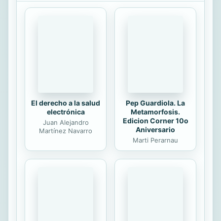
Amelia sufre una lesión en la cabeza
y pierde la memoria. Ni siquiera
puede recordar su nombre. Sarah,
por su parte, descubre la
oportunidad de cambiar su destino y
escapar de un futuro sombrío. Sin
embargo, esta decisión cambiará
para siempre la vida...
El derecho a la salud
Pep Guardiola. La
electrónica
Metamorfosis.
Edicion Corner 10o
Juan Alejandro
Aniversario
Martínez Navarro
Marti Perarnau