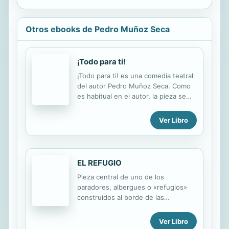
Otros ebooks de Pedro Muñoz Seca
¡Todo para ti!
¡Todo para ti! es una comedia teatral
del autor Pedro Muñoz Seca. Como
es habitual en el autor, la pieza se
articula en torno a una serie de
malentendidos y situaciones de
Ver Libro
enredo contados con afilado ingenio
y de forma satírica, tanto en torno a
la familia como a la idea de amor
romántico. Pedro Muñoz Seca es un
EL REFUGIO
autor nacido en El Puerto de Santa
Pieza central de uno de los
María (Cádiz) en 1879 y fallecido en
paradores, albergues o «refugios»
Paracuellos de Jarama (Madrid) en
construidos al borde de las
1936. Se lo consideró en su época
carreteras por el Patronato Nacional
uno de los dramaturgos de pluma
de Turismo. En el foro, chimenea de
más afilada y capacidad satírica para
Ver Libro
piedra, con librerías y sendos