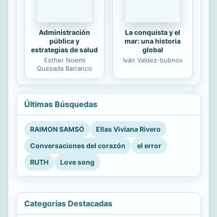
Administración
La conquista y el
pública y
mar: una historia
estrategias de salud
global
Esther Noemí
Iván Valdez-bubnov
Quesada Barranco
Últimas Búsquedas
RAIMON SAMSÓ
Ellas Viviana Rivero
Conversaciones del corazón
el error
RUTH
Love song
Categorías Destacadas