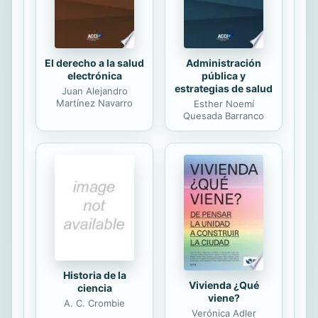
hace miles de años en un planeta
llamado Sirio Negro,...
El derecho a la salud
Administración
electrónica
pública y
estrategias de salud
Juan Alejandro
Martínez Navarro
Esther Noemí
Quesada Barranco
Historia de la
Vivienda ¿Qué
ciencia
viene?
A. C. Crombie
Verónica Adler