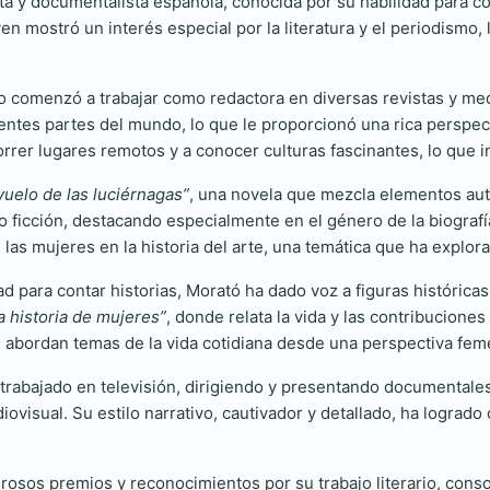
a y documentalista española, conocida por su habilidad para cont
n mostró un interés especial por la literatura y el periodismo, 
 comenzó a trabajar como redactora en diversas revistas y medi
rentes partes del mundo, lo que le proporcionó una rica perspec
orrer lugares remotos y a conocer culturas fascinantes, lo que i
 vuelo de las luciérnagas”
, una novela que mezcla elementos auto
o ficción, destacando especialmente en el género de la biograf
las mujeres en la historia del arte, una temática que ha explora
ad para contar historias, Morató ha dado voz a figuras históric
 historia de mujeres”
, donde relata la vida y las contribuciones
e abordan temas de la vida cotidiana desde una perspectiva fem
trabajado en televisión, dirigiendo y presentando documentales
diovisual. Su estilo narrativo, cautivador y detallado, ha lograd
merosos premios y reconocimientos por su trabajo literario, con