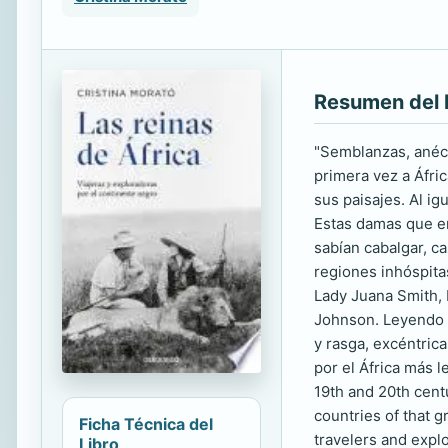
Resumen del 
"Semblanzas, anécdo
primera vez a Áfri
sus paisajes. Al ig
Estas damas que en
sabían cabalgar, c
regiones inhóspita
Lady Juana Smith, 
Johnson. Leyendo 
y rasga, excéntrica
por el África más 
19th and 20th centu
countries of that g
Ficha Técnica del
travelers and explo
Libro