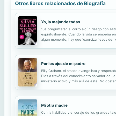
Otros libros relacionados de Biografía
Yo, la mejor de todas
“Se preguntarán si corro algún riesgo con esto
espiritualmente. Cuando la vida se empeña en 
algún momento, hay que ‘exorcizar’ esos demon
que me conozcan más y para ser, definitivament
Por los ojos de mi padre
Billy Graham, el amado evangelista y respetad
Dios a través del conocimiento salvador de Je
ministerio activo y más allá de este. No obst
padre amoroso. Aunque la mayoría de la gente
Mi otra madre
Con la habilidad y el coraje de los grandes ta