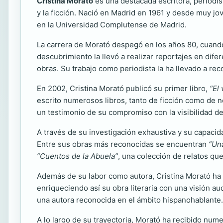
Cristina Morató
es una destacada escritora, periodist
y la ficción. Nació en Madrid en 1961 y desde muy jove
en la Universidad Complutense de Madrid.
La carrera de Morató despegó en los años 80, cuando
descubrimiento la llevó a realizar reportajes en dife
obras. Su trabajo como periodista la ha llevado a rec
En 2002, Cristina Morató publicó su primer libro,
“El
escrito numerosos libros, tanto de ficción como de n
un testimonio de su compromiso con la visibilidad de 
A través de su investigación exhaustiva y su capacid
Entre sus obras más reconocidas se encuentran
“Una
“Cuentos de la Abuela”
, una colección de relatos qu
Además de su labor como autora, Cristina Morató ha 
enriqueciendo así su obra literaria con una visión au
una autora reconocida en el ámbito hispanohablante.
A lo largo de su trayectoria, Morató ha recibido nu