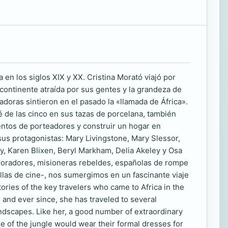
 en los siglos XIX y XX. Cristina Morató viajó por
continente atraída por sus gentes y la grandeza de
adoras sintieron en el pasado la «llamada de África».
 de las cinco en sus tazas de porcelana, también
ientos de porteadores y construir un hogar en
sus protagonistas: Mary Livingstone, Mary Slessor,
y, Karen Blixen, Beryl Markham, Delia Akeley y Osa
oradores, misioneras rebeldes, españolas de rompe
ellas de cine-, nos sumergimos en un fascinante viaje
ies of the key travelers who came to Africa in the
3 and ever since, she has traveled to several
landscapes. Like her, a good number of extraordinary
dle of the jungle would wear their formal dresses for