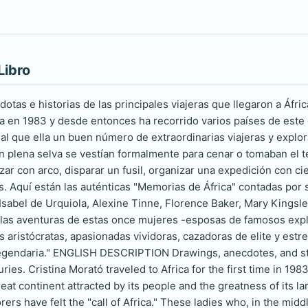
Libro
tas e historias de las principales viajeras que llegaron a África
ca en 1983 y desde entonces ha recorrido varios países de este 
ual que ella un buen número de extraordinarias viajeras y explor
 plena selva se vestían formalmente para cenar o tomaban el té
azar con arco, disparar un fusil, organizar una expedición con c
s. Aquí están las auténticas "Memorias de África" contadas por 
Isabel de Urquiola, Alexine Tinne, Florence Baker, Mary Kingsle
las aventuras de estas once mujeres -esposas de famosos expl
s aristócratas, apasionadas vividoras, cazadoras de elite y estr
legendaria." ENGLISH DESCRIPTION Drawings, anecdotes, and stor
ries. Cristina Morató traveled to Africa for the first time in 198
reat continent attracted by its people and the greatness of its 
rers have felt the "call of Africa." These ladies who, in the mid