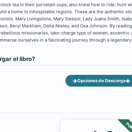
o'clock tea in their porcelain cups, also knew how to ride, hunt w
ild a home in inhospitable regions. These are the authentic stor
agonists: Mary Livingstone, Mary Slessor, Lady Juana Smith, Isab
ixen, Beryl Markham, Delia Akeley, and Osa Johnson. By readin
rebellious missionaries, take-charge type of women, eccentric ar
immerse ourselves in a fascinating journey through a legendary 
ar el libro?
Opciones de Descarga
POP