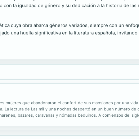
con la igualdad de género y su dedicación a la historia de las 
ética cuya obra abarca géneros variados, siempre con un enfoque
jado una huella significativa en la literatura española, invitando
ntes mujeres que abandonaron el confort de sus mansiones por una vid
a. La lectura de Las mil y una noches despertó en un buen número de da
 harenes, bazares, caravanas y nómadas beduinos. A comienzos del siglo 
óticos pachás turcos, las epidemias, las duras travesías por el desierto,.