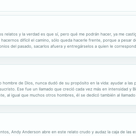
s relatos y la verdad es que sí, pero qué me podrán hacer, ya me castiga
hacernos difícil el camino, sólo queda hacerle frente, porque a pesar 
ios del pasado, sacarlos afuera y entregárselos a quien le corresponde.
e, más libre.” Silvia Süller
o hombre de Dios, nunca dudó de su propósito en la vida: ayudar a las 
sucristo. Ese fue un llamado que creció cada vez más en intensidad y Bi
ante, al igual que muchos otros hombres, él se dedicó también al llamad
 conocía a Billy Graham como una leyenda viviente, Frankin Graham lo..
lentos, Andy Anderson abre en este relato crudo y audaz la caja de las e