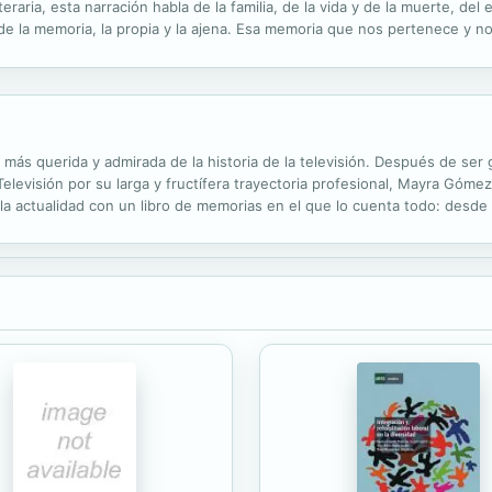
teraria, esta narración habla de la familia, de la vida y de la muerte, de
e la memoria, la propia y la ajena. Esa memoria que nos pertenece y no
 familiar a partir de los recuerdos y las percepciones de uno de sus...
a más querida y admirada de la historia de la televisión. Después de se
 Televisión por su larga y fructífera trayectoria profesional, Mayra Góm
la actualidad con un libro de memorias en el que lo cuenta todo: desde e
como actriz y cantante, pasando por todas sus vivencias y...