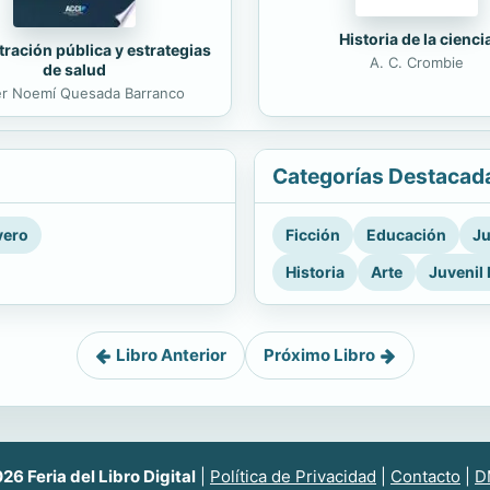
Historia de la cienci
ración pública y estrategias
A. C. Crombie
de salud
er Noemí Quesada Barranco
Categorías Destacad
vero
Ficción
Educación
Ju
Historia
Arte
Juvenil 
Libro Anterior
Próximo Libro
6 Feria del Libro Digital
|
Política de Privacidad
|
Contacto
|
D