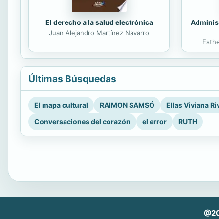
El derecho a la salud electrónica
Administ
Juan Alejandro Martínez Navarro
Esth
Últimas Búsquedas
El mapa cultural
RAIMON SAMSÓ
Ellas Viviana Ri
Conversaciones del corazón
el error
RUTH
@202