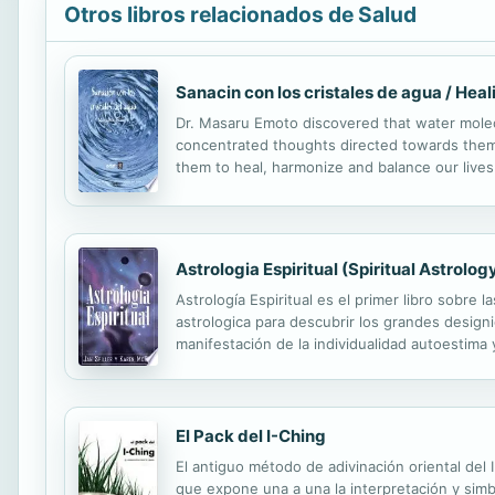
Otros libros relacionados de Salud
Sanacin con los cristales de agua / Hea
Dr. Masaru Emoto discovered that water molec
concentrated thoughts directed towards them. 
them to heal, harmonize and balance our lives
Astrologia Espiritual (Spiritual Astrolog
Astrología Espiritual es el primer libro sobre l
astrologica para descubrir los grandes designio
manifestación de la individualidad autoestima 
aptitud personal y muchas cosas más. La gran a
El Pack del I-Ching
El antiguo método de adivinación oriental del 
que expone una a una la interpretación y simb