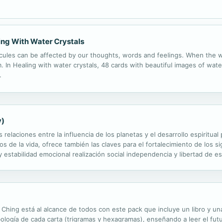
ling With Water Crystals
ules can be affected by our thoughts, words and feelings. When the wa
In Healing with water crystals, 48 cards with beautiful images of wate
.
y)
as relaciones entre la influencia de los planetas y el desarrollo espiritu
s de la vida, ofrece también las claves para el fortalecimiento de los s
y estabilidad emocional realización social independencia y libertad de e
portación de Astrología Espiritual es haber...
I Ching está al alcance de todos con este pack que incluye un libro y una
ología de cada carta (trigramas y hexagramas), enseñando a leer el fut