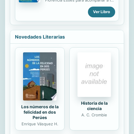
niños en los primeros pasos del
Ver Libro
aprendizaje, haciendo hincapié no
sólo en los conceptos básicos sobre
las formas, los tamaños, los
números, los opuestos, p
Novedades Literarias
Historia de la
Los números de la
ciencia
felicidad en dos
A. C. Crombie
Perúes
Enrique Vásquez H.