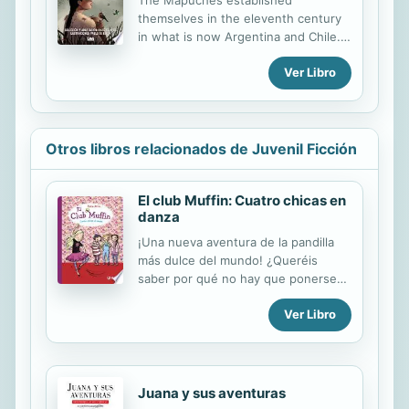
themselves in the eleventh century
in what is now Argentina and Chile.
Their literature is very rich and oral in
Ver Libro
nature, which highlights the legends
that speak of their Gods, beliefs,
customs, and stories of their
encounters with enemies.
Otros libros relacionados de Juvenil Ficción
El club Muffin: Cuatro chicas en
danza
¡Una nueva aventura de la pandilla
más dulce del mundo! ¿Queréis
saber por qué no hay que ponerse
cintas rosas en la frente? Os lo voy a
Ver Libro
decir¿ ¡Porque son supercursis!
Sobre todo si, además, llevas un tutú
también rosa. Menos mal que el Club
Muffin ha encontrado el traje de
ballet perfecto, aunque no todo el
Juana y sus aventuras
mundo está de acuerdo, y eso