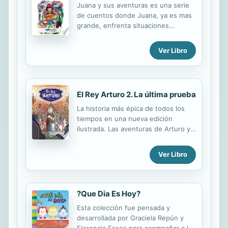
Juana y sus aventuras es una serie
pondrá a prueba la amistad entre
de cuentos donde Juana, ya es mas
Miranda, Lulú, Tamtam y Lin, las
grande, enfrenta situaciones
cuatro amigas que forman ese
emocionantes, graficantes e incluso
divertido club.
peligrosas, que siempre logra sortear
Ver Libro
de manera ingeniosa, valiente y muy
bien acompañada.
El Rey Arturo 2. La última prueba
La historia más épica de todos los
tiempos en una nueva edición
ilustrada. Las aventuras de Arturo y
su inseparable amigo el mago Merlín.
Tras derrotar al Caballero Negro,
Ver Libro
Arturo se prepara para la prueba
definitiva: luchar contra el Gigante
de las Tierras Altas.Si logra vencerlo,
será coronado. Pero también deberá
?Que Dia Es Hoy?
enfrentarse a Morgana, su mayor
Esta colección fue pensada y
enemiga, cuyo único objetivo es
desarrollada por Graciela Repún y
acabar con élsea como sea.
Florencia Esses para acompañar a los