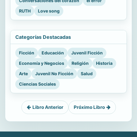
Conversaciones del corazón
el error
RUTH
Love song
Categorías Destacadas
Ficción
Educación
Juvenil Ficción
Economía y Negocios
Religión
Historia
Arte
Juvenil No Ficción
Salud
Ciencias Sociales
Libro Anterior
Próximo Libro