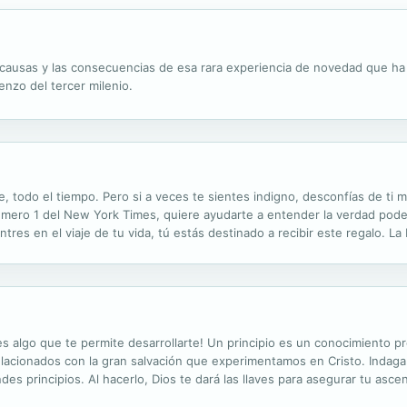
os causas y las consecuencias de esa rara experiencia de novedad que h
enzo del tercer milenio.
 todo el tiempo. Pero si a veces te sientes indigno, desconfías de ti 
úmero 1 del New York Times, quiere ayudarte a entender la verdad pod
es en el viaje de tu vida, tú estás destinado a recibir este regalo. La 
lo desea. En Perfecto amor, Joyce revela cómo se puede desarrollar...
 es algo que te permite desarrollarte! Un principio es un conocimiento 
relacionados con la gran salvación que experimentamos en Cristo. Indag
es principios. Al hacerlo, Dios te dará las llaves para asegurar tu ascen