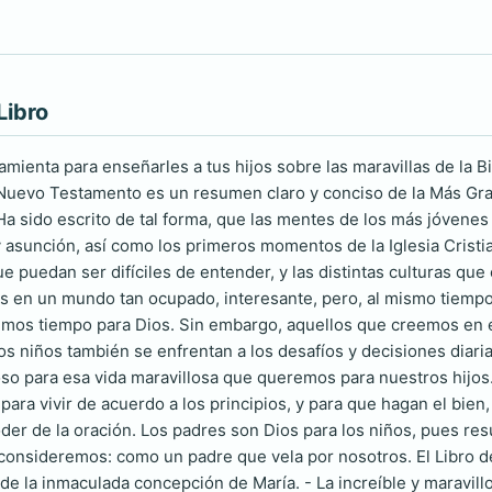
Libro
mienta para enseñarles a tus hijos sobre las maravillas de la Bi
 Nuevo Testamento es un resumen claro y conciso de la Más Gra
Ha sido escrito de tal forma, que las mentes de los más jóvenes
 asunción, así como los primeros momentos de la Iglesia Cristi
ue puedan ser difíciles de entender, y las distintas culturas que
s en un mundo tan ocupado, interesante, pero, al mismo tiemp
mos tiempo para Dios. Sin embargo, aquellos que creemos en é
os niños también se enfrentan a los desafíos y decisiones diar
so para esa vida maravillosa que queremos para nuestros hijos. E
 para vivir de acuerdo a los principios, y para que hagan el bie
oder de la oración. Los padres son Dios para los niños, pues res
consideremos: como un padre que vela por nosotros. El Libro de 
 de la inmaculada concepción de María. - La increíble y maravill