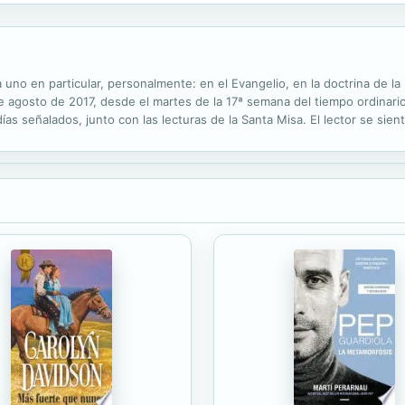
uno en particular, personalmente: en el Evangelio, en la doctrina de la Igl
 agosto de 2017, desde el martes de la 17ª semana del tiempo ordinario
días señalados, junto con las lecturas de la Santa Misa. El lector se sie
de sus penas y afanes concretos. Por eso Hablar con Dios no es un trata