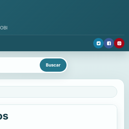
MOBI
os