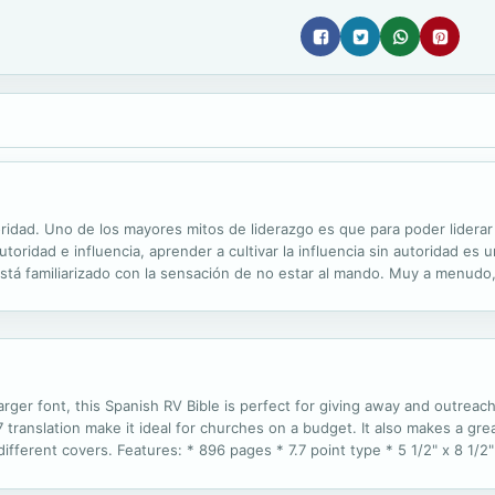
oridad. Uno de los mayores mitos de liderazgo es que para poder lidera
autoridad e influencia, aprender a cultivar la influencia sin autoridad e
está familiarizado con la sensación de no estar al mando. Muy a menudo, l
 poder liderar. Uno de los mayores mitos de liderazgo es que debes es
rger font, this Spanish RV Bible is perfect for giving away and outreach 
ranslation make it ideal for churches on a budget. It also makes a grea
4 different covers. Features: * 896 pages * 7.7 point type * 5 1/2" x 8 