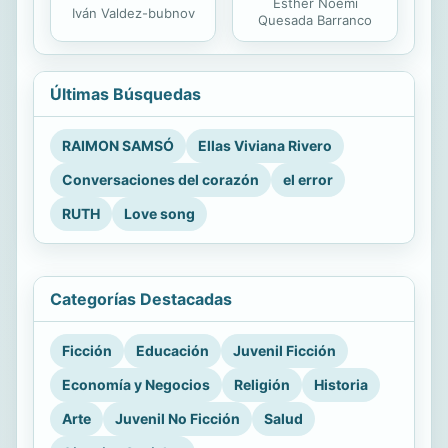
Esther Noemí
Iván Valdez-bubnov
Quesada Barranco
Últimas Búsquedas
RAIMON SAMSÓ
Ellas Viviana Rivero
Conversaciones del corazón
el error
RUTH
Love song
Categorías Destacadas
Ficción
Educación
Juvenil Ficción
Economía y Negocios
Religión
Historia
Arte
Juvenil No Ficción
Salud