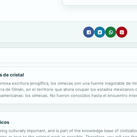
 de cristal
osa escritura jeroglífica, los olmecas son una fuente inagotable de mi
tierra de Olmán, en el territorio que ahora ocupan los estados mexicano
soamericanas: los olmecas. No fueron conocidos hasta el encuentro inte
 como la cultura madre de Mesoamérica, una cultura que desarrolló la m
icos
ng culturally important, and is part of the knowledge base of civilizat
ins as true to the original work as possible. Therefore, you will see the