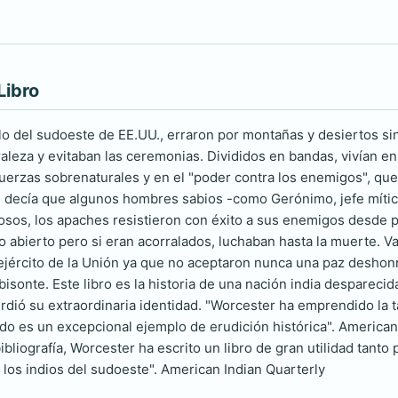
Libro
o del sudoeste de EE.UU., erraron por montañas y desiertos si
aleza y evitaban las ceremonias. Divididos en bandas, vivían en s
uerzas sobrenaturales y en el "poder contra los enemigos", que 
e decía que algunos hombres sabios -como Gerónimo, jefe mític
os, los apaches resistieron con éxito a sus enemigos desde prin
po abierto pero si eran acorralados, luchaban hasta la muerte. V
 ejército de la Unión ya que no aceptaron nunca una paz deshon
bisonte. Este libro es la historia de una nación india desparec
rdió su extraordinaria identidad. "Worcester ha emprendido la t
ado es un excepcional ejemplo de erudición histórica". America
bliografía, Worcester ha escrito un libro de gran utilidad tanto
 los indios del sudoeste". American Indian Quarterly