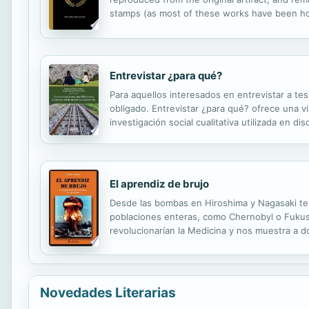
stamps (as most of these works have been hous
domain in the United States of America, and po
Entrevistar ¿para qué?
Para aquellos interesados en entrevistar a te
obligado. Entrevistar ¿para qué? ofrece una vi
investigación social cualitativa utilizada en di
pregunta clave: ¿qué es la historia oral? Otro t
El aprendiz de brujo
Desde las bombas en Hiroshima y Nagasaki ten
poblaciones enteras, como Chernobyl o Fukush
revolucionarían la Medicina y nos muestra a 
¿Cuáles son los compromisos que impone?
Novedades Literarias