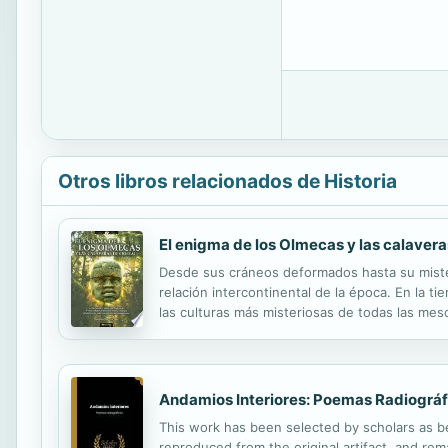
Otros libros relacionados de Historia
El enigma de los Olmecas y las calaveras
Desde sus cráneos deformados hasta su misteri
relación intercontinental de la época. En la 
las culturas más misteriosas de todas las me
México, y desde ese momento ya se les conoce
Andamios Interiores: Poemas Radiográf
This work has been selected by scholars as bei
reproduced from the original artifact, and rema