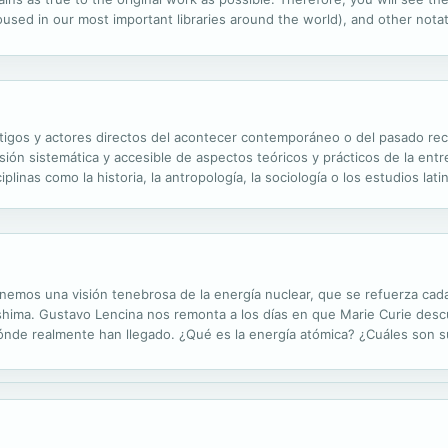
ed in our most important libraries around the world), and other notatio
ssibly other nations. Within the United States, you may freely copy and
stigos y actores directos del acontecer contemporáneo o del pasado reci
sión sistemática y accesible de aspectos teóricos y prácticos de la ent
sciplinas como la historia, la antropología, la sociología o los estudios la
ópico de reflexión desarrollado en el libro se refiere...
emos una visión tenebrosa de la energía nuclear, que se refuerza cad
ima. Gustavo Lencina nos remonta a los días en que Marie Curie descu
dónde realmente han llegado. ¿Qué es la energía atómica? ¿Cuáles son 