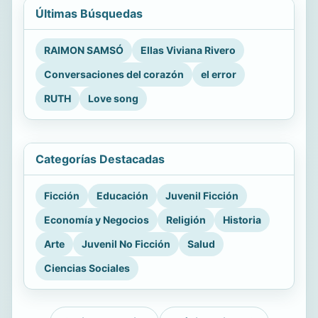
Últimas Búsquedas
RAIMON SAMSÓ
Ellas Viviana Rivero
Conversaciones del corazón
el error
RUTH
Love song
Categorías Destacadas
Ficción
Educación
Juvenil Ficción
Economía y Negocios
Religión
Historia
Arte
Juvenil No Ficción
Salud
Ciencias Sociales