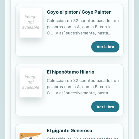
Goyo el pintor / Goyo Painter
Colección de 32 cuentos basados en
palabras con la A, con la B, con la
C..., y así sucesivamente, hasta
completar los 32 sonidos del
abecedario. Las palabras clave de
Ver Libro
cada doble página aparecen en
forma de pictogramas (dibujos que
sustituyen a palabras). Textos
sencillos y divertidos con muchos
El hipopótamo Hilario
protagonistas animales y con juegos
Colección de 32 cuentos basados en
al final de cada cuento.
palabras con la A, con la B, con la
C..., y así sucesivamente, hasta
completar los 32 sonidos del
abecedario. Las palabras clave de
Ver Libro
cada doble página aparecen en
forma de pictogramas (dibujos que
sustituyen a palabras). Textos
El gigante Generoso
sencillos y divertidos con muchos
protagonistas animales y con juegos