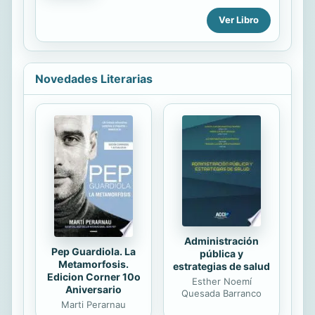
descargarlo se solicitase una tarjeta
curiosity as they experience how
de crédito, pulsar en el botón
Ver Libro
baby animals from a variety of
"descargar muestra", ya que se
species feel. Esta encantadora serie
descargará el libro completo.
de libros de todo cartón incluye
páginas para tocar y sentir que
entretendrán a los niños y
Novedades Literarias
despertarán su curiosidad mientras
experimentan cómo las crías de una
variedad de especies de animales
sienten a ser tocadas.
Administración
Pep Guardiola. La
pública y
Metamorfosis.
estrategias de salud
Edicion Corner 10o
Esther Noemí
Aniversario
Quesada Barranco
Marti Perarnau