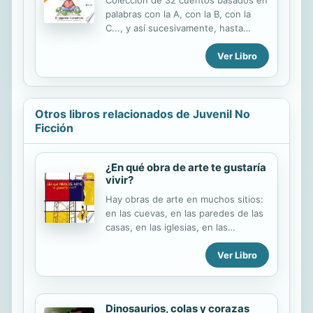
Colección de 32 cuentos basados en
al final de cada cuento.
palabras con la A, con la B, con la
C..., y así sucesivamente, hasta
completar los 32 sonidos del
Ver Libro
abecedario. Las palabras clave de
cada doble página aparecen en
forma de pictogramas (dibujos que
sustituyen a palabras). Textos
sencillos y divertidos con muchos
Otros libros relacionados de Juvenil No
protagonistas animales y con juegos
Ficción
al final de cada cuento.
¿En qué obra de arte te gustaría
vivir?
Hay obras de arte en muchos sitios:
en las cuevas, en las paredes de las
casas, en las iglesias, en las
ventanas, en las alfombras, en los
Ver Libro
libros, en los cuadros. Y hay obras
de arte de muchos tipos: retratos,
paisajes, desnudos; obras en las que
se reconoce lo que está dibujado y
Dinosaurios, colas y corazas
obras en las que parece no haber