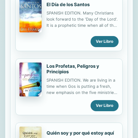
El Día de los Santos
SPANISH EDITION. Many Christians
look forward to the 'Day of the Lord'.
It is a prophetic time when all of the
saints will see all of the Scriptures
related to the glorious church of
Ver Libro
Christ fulfilled. With prophetic clarity,
you will find Biblical directives and
spiritual power which will lead you to
the world. Learn how all of history
Los Profetas, Peligros y
has been leading up to this
Principios
magnificent finale.
SPANISH EDITION. We are living in a
time when Gos is putting a fresh,
new emphasis on the five ministries
of the Body of Christ, including that
of prophet and apostle. Learn to find
Ver Libro
the hidden root of your problems,
discover and correct bad attitudes,
and measure prophetic ministry to
determine if it true or false through
Quién soy y por qué estoy aquí
the 10 M's. A book that every