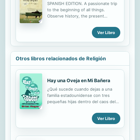
SPANISH EDITION. A passionate trip
Christian leader needs to read.
to the beginning of all things.
Observe history, the present
purpose and the future which will
embrace you as it fulfills the greatest
Ver Libro
desires of your heart. Get
revelations about some of the most
puzzling questions of your life. This
is a powerful book which will give
Otros libros relacionados de Religión
the people of God a better
understanding of the reasons we are
here and God's eternal purpose for
us.
Hay una Oveja en Mi Bañera
¿Qué sucede cuando dejas a una
familia estadounidense con tres
pequeñas hijas dentro del caos del
poscomunismo en Mongolia? Hay
una oveja en mi bañera narra las
Ver Libro
aventuras de la familia Hogan
mientras siguen la guía de Dios en
uno de los enclaves más remotos y
misteriosos del mundo. Brian y