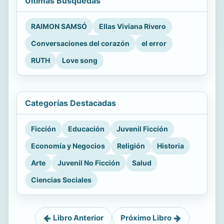
Últimas Búsquedas
RAIMON SAMSÓ
Ellas Viviana Rivero
Conversaciones del corazón
el error
RUTH
Love song
Categorías Destacadas
Ficción
Educación
Juvenil Ficción
Economía y Negocios
Religión
Historia
Arte
Juvenil No Ficción
Salud
Ciencias Sociales
Libro Anterior
Próximo Libro