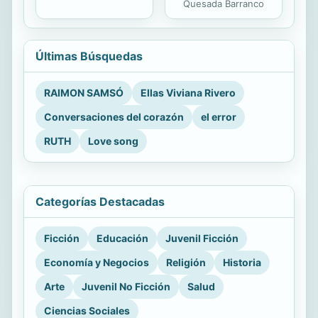
Quesada Barranco
Últimas Búsquedas
RAIMON SAMSÓ
Ellas Viviana Rivero
Conversaciones del corazón
el error
RUTH
Love song
Categorías Destacadas
Ficción
Educación
Juvenil Ficción
Economía y Negocios
Religión
Historia
Arte
Juvenil No Ficción
Salud
Ciencias Sociales