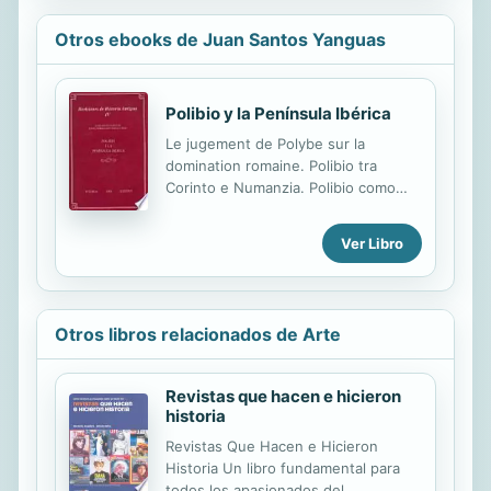
Otros ebooks de Juan Santos Yanguas
Polibio y la Península Ibérica
Le jugement de Polybe sur la
domination romaine. Polibio tra
Corinto e Numanzia. Polibio como
historiador helenístico: actitud frente
a la historiografía contemporánea.
Ver Libro
Polybius and the nature of late
Hellenistic historiography.
Cartografia di Polibio. Geografia di
Polibio. Exploraciones y
Otros libros relacionados de Arte
descubrimientos en el Occidente en
la obra de Polibio. El bárbaro y lo
bárbaro en la obra polibiana. Polibio y
Revistas que hacen e hicieron
la geografía de la Península Ibérica.
historia
Polybius and the maintenance of
Revistas Que Hacen e Hicieron
imperial power. Estrategias
Historia Un libro fundamental para
gentilicias y simbolismo geopolítico
todos los apasionados del