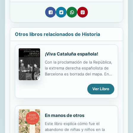
Otros libros relacionados de Historia
¡Viva Cataluña española!
Con la proclamación de la República,
la extrema derecha españolista de
Barcelona es borrada del mapa. En
pocos días, los ultraespañolistas
pasan de vivir en una Dictadura, a
Ver Libro
tener que actuar en una República
que ataca tres de sus pilares: la
monarquía, la religión y el Estado
unitario. Ni el RCD Español tendrá ya
En manos de otros
la importancia que había tenido como
vehículo de expresión política. Ya no
Este libro explica cómo fue el
levantarán cabeza hasta 1939. Esta
abandono de niñas y niños en la