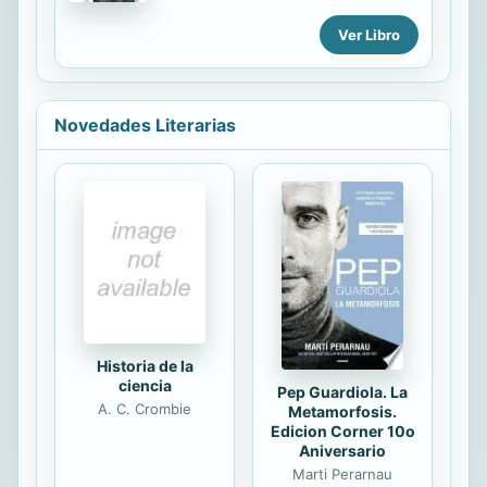
Pichinte and José Ramón González,
Ver Libro
in Guatemala on Feb. 19, 2007, as
well as the crimes that followed it
and the associated investigations.
Novedades Literarias
Historia de la
ciencia
Pep Guardiola. La
A. C. Crombie
Metamorfosis.
Edicion Corner 10o
Aniversario
Marti Perarnau