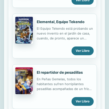
Ver Libro
Elemental, Equipo Tekendo
El Equipo Tekendo está probando un
nuevo invento en el jardín de casa,
cuando, de pronto, aparece un
extraño artefacto. OH MY GOD!! Es
una máquina del tiempo pilotada por
Ver Libro
un misterioso personaje con bigote y
sombrero: el doctor Watson.
Necesita ayuda para encontrar al
famoso detective Sherlock Holmes,
El repartidor de pesadillas
que ha desaparecido en extrañas
circunstancias... Únete al Equipo
En Peñas Gemelas, todos los
Tekendo, viaja al Londres del siglo
habitantes sufren horripilantes
XIX y sigue con ellos las pistas.
pesadillas acompañadas de un frío
¿Conseguiréis resolver el misterio
que les cala hasta los huesos.
juntos?
Muchos años antes, dos hombres
Ver Libro
muy extraños acompañados de un
niño pequeño, Críspulo, se