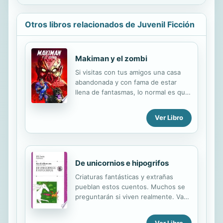
Otros libros relacionados de Juvenil Ficción
Makiman y el zombi
Si visitas con tus amigos una casa
abandonada y con fama de estar
llena de fantasmas, lo normal es que
te acabe pasando algo. Algo malo.
Por ejemplo, científicos locos,
Ver Libro
militares despistados y, lo peor, una
horda de zombis. Makiman tendrá
que enfrentarse a todos estos
peligros antes de descubrir que, a
menudo, las cosas no son lo que
De unicornios e hipogrifos
parecen. ¿Encontrará Makiman una
Criaturas fantásticas y extrañas
solución para la plaga zombi? ¿O
pueblan estos cuentos. Muchos se
acabará convertido en muerto
preguntarán si viven realmente. Van
viviente?
a vivir siempre que haya alguien
capaz de imaginarlas.