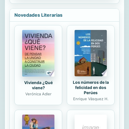
establecían en una gran casa en las
afueras llamada La Casa del Frío.
Novedades Literarias
Ahora Críspulo se ha hecho mayor.
Un día, su padrino, un viejo chiflado,
le informa de que ya tiene edad de
trabajar. En una de sus salidas
nocturnas para cumplir con su
trabajo, el chico conoce a unos niños
que le harán ver que existe otra
forma de vivir diferente a la suya y
su vida cambiará por...
Los números de la
Vivienda ¿Qué
felicidad en dos
viene?
Perúes
Verónica Adler
Enrique Vásquez H.