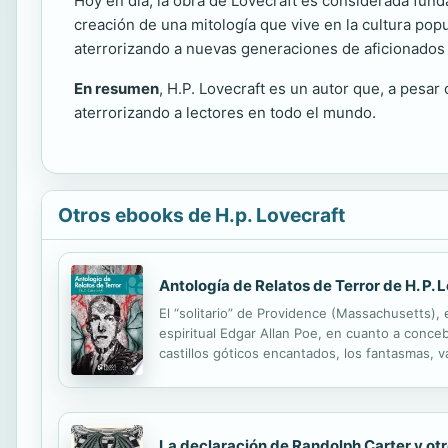
Hoy en día, la obra de Lovecraft es considerada funda
creación de una mitología que vive en la cultura popu
aterrorizando a nuevas generaciones de aficionados 
En resumen
, H.P. Lovecraft es un autor que, a pesar
aterrorizando a lectores en todo el mundo.
Otros ebooks de H.p. Lovecraft
Antología de Relatos de Terror de H. P. 
El “solitario” de Providence (Massachusetts), 
espiritual Edgar Allan Poe, en cuanto a conce
castillos góticos encantados, los fantasmas, 
terror se transforma para el lector en un mied
La declaración de Randolph Carter y ot