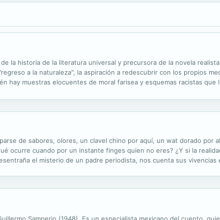
e la historia de la literatura universal y precursora de la novela real
egreso a la naturaleza", la aspiración a redescubrir con los propios medi
n hay muestras elocuentes de moral farisea y esquemas racistas que lue
del filibustero Alexander Selkirk, que vivió abandonado en las...
rse de sabores, olores, un clavel chino por aquí, un wat dorado por all
ocurre cuando por un instante finges quien no eres? ¿Y si la realidad 
esentraña el misterio de un padre periodista, nos cuenta sus vivencias 
e Guillermo Samperio (1948). Es un especialista mexicano del cuento, qui