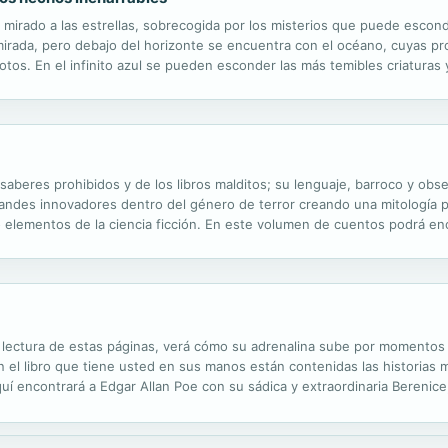
irado a las estrellas, sobrecogida por los misterios que puede esconder
 mirada, pero debajo del horizonte se encuentra con el océano, cuyas pro
os. En el infinito azul se pueden esconder las más temibles criaturas 
r, se vuelca hacia el sueño, intenta escapar. Pero solo se encuentra fr
 saberes prohibidos y de los libros malditos; su lenguaje, barroco y obs
randes innovadores dentro del género de terror creando una mitología p
 elementos de la ciencia ficción. En este volumen de cuentos podrá enc
a bestia en la cueva. El alquimista. La transición de Juan Romero.
 lectura de estas páginas, verá cómo su adrenalina sube por momentos
n el libro que tiene usted en sus manos están contenidas las historias
uí encontrará a Edgar Allan Poe con su sádica y extraordinaria Bereni
ado terror desarrollado a través de imágenes hiperrealistas. También en