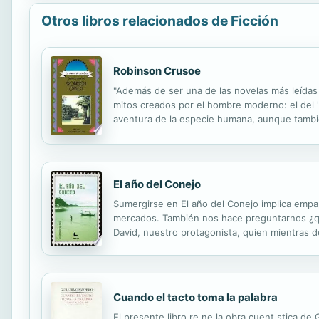
Otros libros relacionados de Ficción
Robinson Crusoe
"Además de ser una de las novelas más leídas d
mitos creados por el hombre moderno: el del "r
aventura de la especie humana, aunque tambié
sabe que Defoe se inspiró en un caso real: el 
El año del Conejo
Sumergirse en El año del Conejo implica empapa
mercados. También nos hace preguntarnos ¿qué 
David, nuestro protagonista, quien mientras d
Cuando el tacto toma la palabra
El presente libro re ne la obra cuent stica d