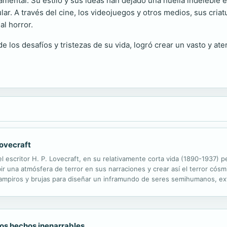
mental. Su estilo y sus ideas han dejado una huella indeleble en 
lar. A través del cine, los videojuegos y otros medios, sus cri
al horror.
 de los desafíos y tristezas de su vida, logró crear un vasto y a
Lovecraft
el escritor H. P. Lovecraft, en su relativamente corta vida (1890-1937) p
bir una atmósfera de terror en sus narraciones y crear así el terror có
vampiros y brujas para diseñar un inframundo de seres semihumanos, ext
o a lo cósmico, al universo. En el mundo del autor existe siempre algo...
ros hechos inenarrables