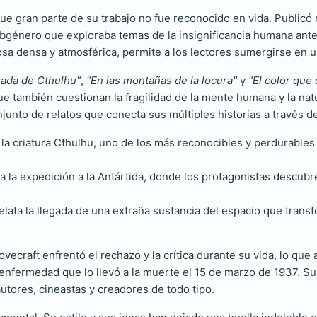
que gran parte de su trabajo no fue reconocido en vida. Publicó 
ubgénero que exploraba temas de la insignificancia humana ante
osa densa y atmosférica, permite a los lectores sumergirse en u
mada de Cthulhu"
,
"En las montañas de la locura"
y
"El color que 
ue también cuestionan la fragilidad de la mente humana y la natu
njunto de relatos que conecta sus múltiples historias a través 
a la criatura Cthulhu, uno de los más reconocibles y perdurable
rra la expedición a la Antártida, donde los protagonistas descubr
relata la llegada de una extraña sustancia del espacio que trans
ovecraft enfrentó el rechazo y la crítica durante su vida, lo que
 enfermedad que lo llevó a la muerte el 15 de marzo de 1937. Su
utores, cineastas y creadores de todo tipo.