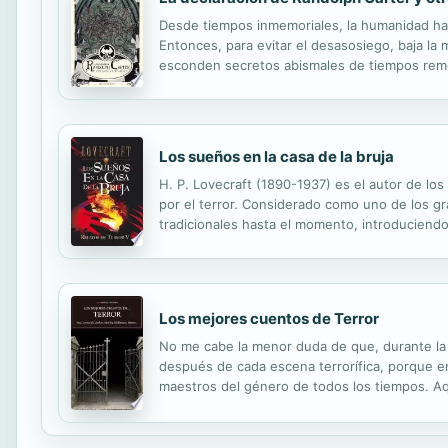
Desde tiempos inmemoriales, la humanidad ha m
Entonces, para evitar el desasosiego, baja la
esconden secretos abismales de tiempos remot
En ese momento, invadida por el más puro terro
Los sueños en la casa de la bruja
H. P. Lovecraft (1890-1937) es el autor de los
por el terror. Considerado como uno de los g
tradicionales hasta el momento, introduciendo
del terror: Los sueños en la cas de la bruja. L
Los mejores cuentos de Terror
No me cabe la menor duda de que, durante la
después de cada escena terrorífica, porque e
maestros del género de todos los tiempos. Aq
época tanto como lo hace hoy, por el dramatiz