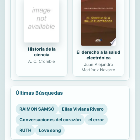
Historia de la
El derecho a la salud
ciencia
electrónica
A. C. Crombie
Juan Alejandro
Martínez Navarro
Últimas Búsquedas
RAIMON SAMSÓ
Ellas Viviana Rivero
Conversaciones del corazón
el error
RUTH
Love song