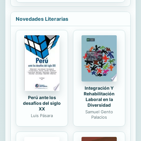
cuadros que representan el Naraka
para...
eran ejecutados con el objeto de
difundir el budismo, al extremo de
Novedades Literarias
que los sacerdotes los llevaban
consigo para mostrar los horrores
del Infierno y lograr las conversiones
por medio del temor. Esto sucedió
en Japón, particularmente entre los
siglos XII y XV. El biombo que se
menciona en este relato representa
las ocho regiones del Infierno de
las...
Integración Y
Rehabilitación
Perú ante los
Laboral en la
desafíos del siglo
Diversidad
XX
Samuel Gento
Luis Pásara
Palacios