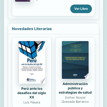
compone sus propias obras al tiempo
Universidad Diego Portales. (in)
que celebra los vestigios de 'otros
completa es un libro que tiene la
Ver Libro
colegas' muy remotos. El autor viajó
fuerza del cuerpo, de los sentidos,
desde muy joven 'del uno al otro
con versos que provienen del fondo
confín' del mundo empapándose de
de la poesía misma.
mitos, leyendas,...
Novedades Literarias
Administración
pública y
Perú ante los
estrategias de salud
desafíos del siglo
XX
Esther Noemí
Quesada Barranco
Luis Pásara