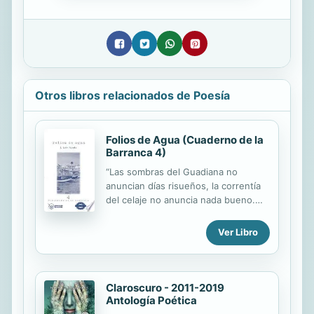
Otros libros relacionados de Poesía
Folios de Agua (Cuaderno de la
Barranca 4)
“Las sombras del Guadiana no
anuncian días risueños, la correntía
del celaje no anuncia nada bueno.
Por poniente vienen nubes de mal
agua y mal agüero. Se ahogarán los
Ver Libro
botes olvidados de sus dueños. Ya
se funden en la luz fosca del
Atlántico las torres de apartamentos
con los baluartes abrumados, las
Claroscuro - 2011-2019
cigüeñas en los postes con las
Antología Poética
agujas de campanarios, el traje del