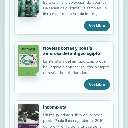
Es una amplia colección de poemas.
caserío con las esferas de relojes
De temática dilatada. Es también un
blandos. En la casa se calla ante el
libro escrito con sentimiento y
tictac de las ventanas a la espera del
transparencia, y este es sin duda su
fragor, del retumbo, del estruendo,
mayor mérito. Ganó como mejor obra
Ver Libro
mientras las gotas van cayendo,
poesía, en los premios MGE 2017 en
rendidas, castas. Ya se funden las...
megustaescribir, red social literaria
de Penguin Random House Grupo.
Novelas cortas y poesía
Donde la autora recibió numerosos
amorosa del antiguo Egipto
comentarios positivos de sus
lectores.
La literatura del antiguo Egipto que
ha llegado a conocerse, casi siempre
a través de deteriorados e
incompletos papiros y presentando
no pocos problemas de traducción a
Ver Libro
lenguas modernas no es nada
sencilla. Javier Cortines ha hecho la
labor correspondiente para facilitar la
Incompleta
lectura con el mayor respeto al
sentido primitivo de los textos. No
Último (y primer) libro de la joven
estoy hablando de un mero
poeta Paula Ilabaca, quien el 2010
traductor, sino de un aedo que
ganó el Premio de la Crítica de la