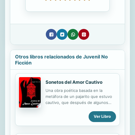
Otros libros relacionados de Juvenil No
Ficción
Sonetos del Amor Cautivo
Una obra poética basada en la
metáfora de un pajarito que estuvo
cautivo, que después de algunos
años logra salir, y decide cantar una
dulcísona tonada, al compás de tres
Ver Libro
notas en una; quizá alguien lo
escuche, y tal vez disfrute de su
canto...Mientras tanto, el pajarito