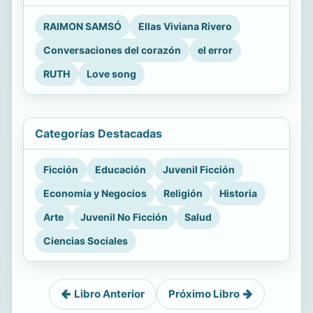
RAIMON SAMSÓ
Ellas Viviana Rivero
Conversaciones del corazón
el error
RUTH
Love song
Categorías Destacadas
Ficción
Educación
Juvenil Ficción
Economía y Negocios
Religión
Historia
Arte
Juvenil No Ficción
Salud
Ciencias Sociales
Libro Anterior
Próximo Libro