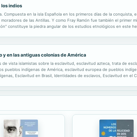
los indios
ca. Compuesta en la isla Española en los primeros días de la conquista, 
s moradores de las Antillas. Y como Fray Ramón fue también el primer m
ión" constituye la piedra angular de los estudios etnológicos en este he
o y en las antiguas colonias de América
s de vista islamistas sobre la esclavitud, esclavitud azteca, trata de escl
 los pueblos indígenas de América, esclavitud europea de pueblos indígen
genas, Esclavitud en Brasil, Identidades de esclavos, Esclavitud en el Ca
dá, Esclavitud moderna, Esclavitud en Nueva Francia, Orígenes indígenas