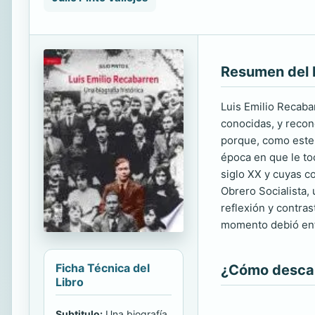
Resumen del 
Luis Emilio Recaba
conocidas, y recono
porque, como este 
época en que le toc
siglo XX y cuyas c
Obrero Socialista,
reflexión y contra
momento debió enfr
Ficha Técnica del
¿Cómo descarg
Libro
Subtitulo:
Una biografía