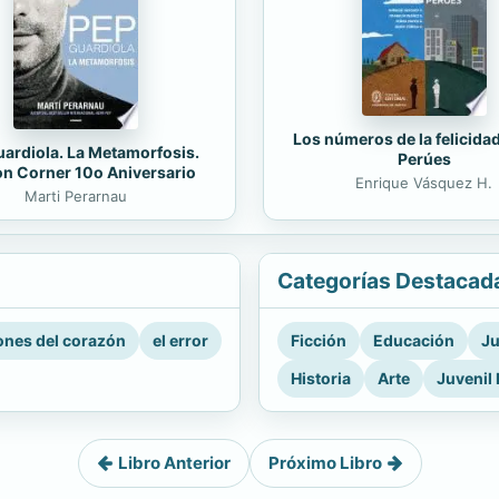
Los números de la felicida
ardiola. La Metamorfosis.
Perúes
on Corner 10o Aniversario
Enrique Vásquez H.
Marti Perarnau
Categorías Destacad
nes del corazón
el error
Ficción
Educación
Ju
Historia
Arte
Juvenil 
Libro Anterior
Próximo Libro