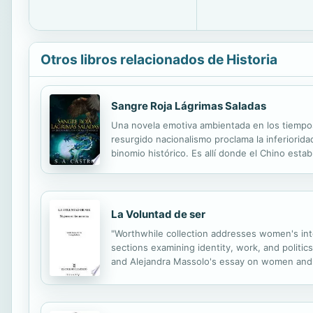
Otros libros relacionados de Historia
Sangre Roja Lágrimas Saladas
Una novela emotiva ambientada en los tiempos 
resurgido nacionalismo proclama la inferiorida
binomio histórico. Es allí donde el Chino estab
victimarios.
La Voluntad de ser
"Worthwhile collection addresses women's inte
sections examining identity, work, and politics
and Alejandra Massolo's essay on women and u