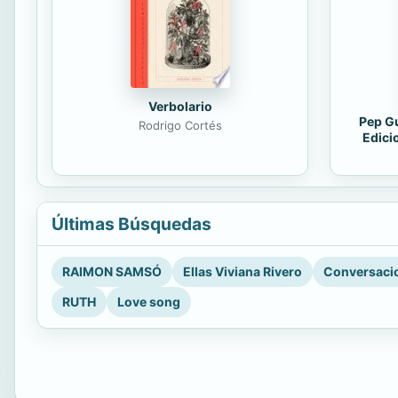
Verbolario
Pep Gu
Rodrigo Cortés
Edici
Últimas Búsquedas
RAIMON SAMSÓ
Ellas Viviana Rivero
Conversacio
RUTH
Love song