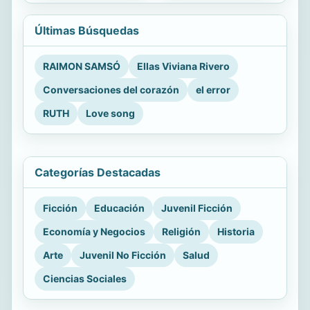
Últimas Búsquedas
RAIMON SAMSÓ
Ellas Viviana Rivero
Conversaciones del corazón
el error
RUTH
Love song
Categorías Destacadas
Ficción
Educación
Juvenil Ficción
Economía y Negocios
Religión
Historia
Arte
Juvenil No Ficción
Salud
Ciencias Sociales