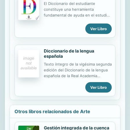
El Diccionario del estudiante
constituye una herramienta
fundamental de ayuda en el estudio
y los trabajos escolares de los
alumnos de secundaria y
Ver Libro
bachillerato. - Un diccionario de la
Real Academia Española con el
respaldo de las Academias
americanas. - Adaptado a las nuevas
Diccionario de la lengua
reglas de ortografía académicas. -
española
Más de 280 000 ejemplares
Texto íntegro de la vigésima segunda
vendidos de la primera edición. -
edición del Diccionario de la lengua
Más de 40 000 voces y locuciones
española de la Real Academia
del español actual, con los
Española.
americanismos más extendidos y
Ver Libro
numerosos ejemplos de uso. -
Definiciones redactadas en un
lenguaje fácilmente comprensible. -
Información gramatical...
Otros libros relacionados de Arte
Gestión integrada de la cuenca