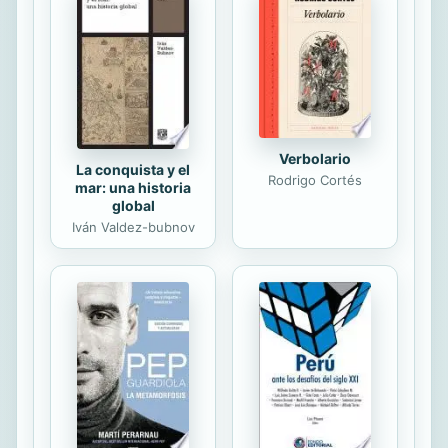
específicos, heredados de sus
ancestros paleolíticos. Frente a ellos,
el resto de los europeos serían
herederos de las poblaciones
neolíticas venidas de Anatolia y
Oriente Próximo y tendrían...
Verbolario
La conquista y el
Rodrigo Cortés
mar: una historia
global
Iván Valdez-bubnov