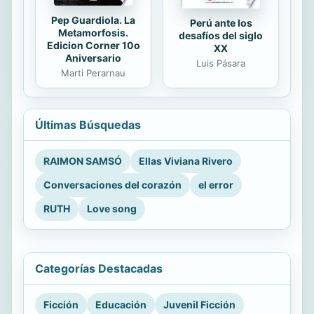
Pep Guardiola. La
Perú ante los
Metamorfosis.
desafíos del siglo
Edicion Corner 10o
XX
Aniversario
Luis Pásara
Marti Perarnau
Últimas Búsquedas
RAIMON SAMSÓ
Ellas Viviana Rivero
Conversaciones del corazón
el error
RUTH
Love song
Categorías Destacadas
Ficción
Educación
Juvenil Ficción