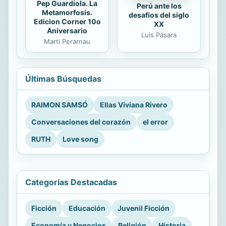
Pep Guardiola. La
Perú ante los
Metamorfosis.
desafíos del siglo
Edicion Corner 10o
XX
Aniversario
Luis Pásara
Marti Perarnau
Últimas Búsquedas
RAIMON SAMSÓ
Ellas Viviana Rivero
Conversaciones del corazón
el error
RUTH
Love song
Categorías Destacadas
Ficción
Educación
Juvenil Ficción
Economía y Negocios
Religión
Historia