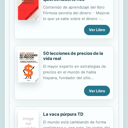
Contenido de aprendizaje del libro
Fórmula secreta del dinero: - Mejorar
lo que ya sabe sobre el dinero -
Evitar las cinco trampas financieras -
Ver Libro
Desmontando los mitos que ha oído
sobre el dinero - El dinero no es un
objeto físico o tangible - El teorema
de los honorarios - La fórmula de la
suerte - Cuatro formas de ganar
50 lecciones de precios de la
vida real
dinero - La palabra más importante
para tu cartera Estoy seguro de que
El mayor experto en estrategias de
todo lo aprendido en este libro te
precios en el mundo de habla
será útil para crear y mantener tu
hispana, fundador del sitio
riqueza. Así que, ¡compre este libro
fijaciondeprecios.com -el primer
ahora! :)
portal en castellano especializado en
Ver Libro
estrategias de precios-, analiza 50
situaciones de la vida cotidiana de
las que extrae valiosas lecciones
para vender y comprar mejor.
La vaca púrpura TD
El mundo está cambiando de forma
vertiginosa y, con este, las reglas del