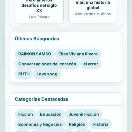
mar: una historia
desafíos del siglo
global
XX
Iván Valdez-bubnov
Luis Pásara
Últimas Búsquedas
RAIMON SAMSÓ
Ellas Viviana Rivero
Conversaciones del corazón
el error
RUTH
Love song
Categorías Destacadas
Ficción
Educación
Juvenil Ficción
Economía y Negocios
Religión
Historia