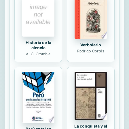
ninguno, los efectos de la edad, el
conocimiento y la experiencia en el
desarrollo profesional. El orden
tradicional, que permitía...
Historia de la
Verbolario
ciencia
Rodrigo Cortés
A. C. Crombie
La conquista y el
Perú ante los