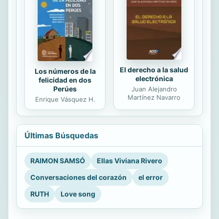
El derecho a la salud
Los números de la
electrónica
felicidad en dos
Perúes
Juan Alejandro
Martínez Navarro
Enrique Vásquez H.
Últimas Búsquedas
RAIMON SAMSÓ
Ellas Viviana Rivero
Conversaciones del corazón
el error
RUTH
Love song