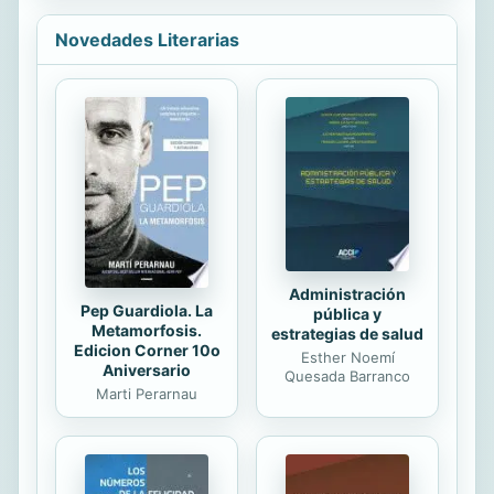
del primer «detective» reconocible a
nivel mundial: C. Auguste Dupin,
Novedades Literarias
personaje en el que se basaría
Arthur Conan Doyle para dar vida a
su avispado Sherlock Holmes o
Agatha Christie para concebir a su
ingenioso Hércules Poirot. En
cualquier caso, con Dupin se
establece el germen de la destreza
lógico-deductiva que utilizarán los
detectives a partir de él, así ...
Administración
Pep Guardiola. La
pública y
Metamorfosis.
estrategias de salud
Edicion Corner 10o
Esther Noemí
Aniversario
Quesada Barranco
Marti Perarnau