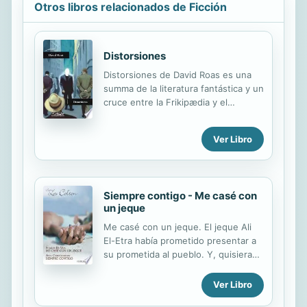
Otros libros relacionados de Ficción
Distorsiones
Distorsiones de David Roas es una
summa de la literatura fantástica y un
cruce entre la Frikipædia y el
Necronomicón. Ni Woody Allen y
Groucho Marx escribiendo juntos
Ver Libro
para Twilight Zone habrían urdido
una historia mejor que Das Kapital o
Locus Amoenus. Los cuentos de
David Roas son una suerte de pienso
Siempre contigo - Me casé con
de astronauta: minúsculas croquetas
un jeque
literarias de arroz con Poe y fibra
borgeana, que mantienen el pelo
Me casé con un jeque. El jeque Ali
Wilde y resultan ideales para hacer
El-Etra había prometido presentar a
Kafka en el espacio. Fernando
su prometida al pueblo. Y, quisiera
Iwasaki
ella o no, el caso era que su
guapísima consultora era la mujer
Ver Libro
perfecta. Sin embargo, al poderoso