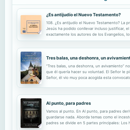
¿Es antijudío el Nuevo Testamento?
108. ¿Es antijudío el Nuevo Testamento? La p
Jesús ha podido conllevar incluso justificar, e
exactamente los autores de los Evangelios, lo
especialistas aclaran estas preguntas proponi
Tres balas, una deshonra, un avivamien
“Tres balas, una deshonra, un avivamiento” no
que él quería hacer su voluntad. El Señor le p
Señor, él vio muy poca acogida esta convocat
en un servicio dominical, cuando un pistolero e
Al punto, para padres
Vamos al punto. En Al punto, para padres der
guardarse nada. Aborda temas como el incesto,
padres se divide en 5 partes principales: Los hi
diversas Otras preguntas de los padres Contie