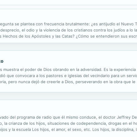
regunta se plantea con frecuencia brutalmente: ¿es antijudío el Nuev
l desprecio, el odio y la violencia de los cristianos contra los judíos a 
s Hechos de los Apóstoles y las Catas? ¿Cómo se entendieron sus escri
endo lecturas atentas de los diversos textos del Nuevo Testamento que
to
s muestra el poder de Dios obrando en la adversidad. Es la experiencia 
idió que convocara a los pastores e iglesias del vecindario para un serv
oria, pero nunca dejó de creerle a Dios, perseverando en la obra que l
mpezó a disparar directamente al pastor, hiriéndole a él y a...
ivado del programa de radio que él mismo conduce, el doctor Jeffrey De
 la crianza de los hijos, situaciones de codependencia, drogas en el h
jos y la escuela Los hijos, el amor, el sexo, etc. Los hijos, la disciplina
ne un índice muy útil como referencia a los temas de las preguntas y...