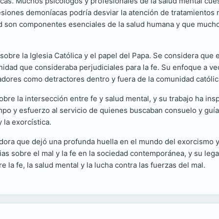
icas. Muchos psicólogos y profesionales de la salud mental cue
siones demoníacas podría desviar la atención de tratamientos 
idad son componentes esenciales de la salud humana y que much
bre la Iglesia Católica y el papel del Papa. Se considera que er
ernidad que consideraba perjudiciales para la fe. Su enfoque a 
iradores como detractores dentro y fuera de la comunidad católic
bre la intersección entre fe y salud mental, y su trabajo ha ins
mpo y esfuerzo al servicio de quienes buscaban consuelo y guía 
 la exorcística.
dora que dejó una profunda huella en el mundo del exorcismo y 
cias sobre el mal y la fe en la sociedad contemporánea, y su leg
la fe, la salud mental y la lucha contra las fuerzas del mal.