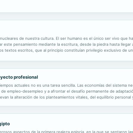
ucleares de nuestra cultura. El ser humano es el único ser vivo que ha
jar este pensamiento mediante la escritura, desde la piedra hasta llega
s textos escritos, que al principio constituían privilegio exclusivo de 
sis de la lectura da cuenta de la significación histórica, social y cultura
oyecto profesional
 tiempos actuales no es una tarea sencilla. Las economías del sistema ne
ia de empleo-desempleo y a afrontar el desafío permanente de adaptaci
evan la alteración de los planteamientos vitales, del equilibrio persona
. Esta obra está dirigida a profesionales del ámbito de la orientación pr
gipto
rosos aspectos de la primera realeza egipcia, en la que se sentaron l