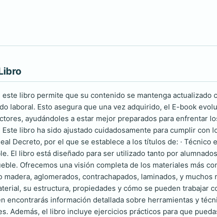
Libro
de este libro permite que su contenido se mantenga actualizado
do laboral. Esto asegura que una vez adquirido, el E-book evol
lectores, ayudándoles a estar mejor preparados para enfrentar l
 Este libro ha sido ajustado cuidadosamente para cumplir con lo
al Decreto, por el que se establece a los títulos de: · Técnico
le. El libro está diseñado para ser utilizado tanto por alumna
ueble. Ofrecemos una visión completa de los materiales más comun
 madera, aglomerados, contrachapados, laminados, y muchos más
terial, su estructura, propiedades y cómo se pueden trabajar c
én encontrarás información detallada sobre herramientas y técni
s. Además, el libro incluye ejercicios prácticos para que pueda