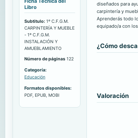
Ficha Técnica del
diseñados para ayu
Libro
carpintería y mueb
Aprenderás todo lo
Subtitulo:
1º C.F.G.M.
equipado/a con los
CARPINTERÍA Y MUEBLE
- 1º C.F.G.M.
INSTALACIÓN Y
¿Cómo descarg
AMUEBLAMIENTO
Número de páginas
122
Categoría:
Educación
Formatos disponibles:
Valoración
PDF, EPUB, MOBI