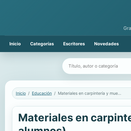
Gra
Inicio
Categorías
Escritores
Novedades
Buscar libros
Inicio
Educación
Materiales en carpintería y mueble (Material de aprendizaje para alumnos)
Materiales en carpint
alumnos)