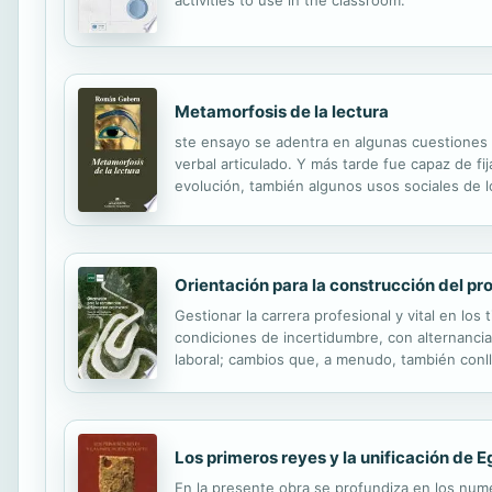
Metamorfosis de la lectura
ste ensayo se adentra en algunas cuestiones n
verbal articulado. Y más tarde fue capaz de fi
evolución, también algunos usos sociales de lo
transformando a lo largo de los años. Metamorfo
Orientación para la construcción del pr
Gestionar la carrera profesional y vital en los
condiciones de incertidumbre, con alternanc
laboral; cambios que, a menudo, también conll
de adquirir nuevos aprendizajes y competencias
Los primeros reyes y la unificación de E
En la presente obra se profundiza en los nume