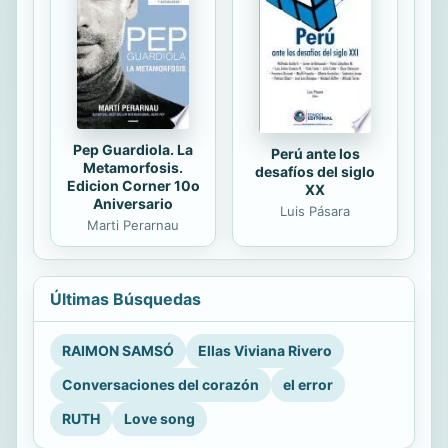
Pep Guardiola. La
Perú ante los
Metamorfosis.
desafíos del siglo
Edicion Corner 10o
XX
Aniversario
Luis Pásara
Marti Perarnau
Últimas Búsquedas
RAIMON SAMSÓ
Ellas Viviana Rivero
Conversaciones del corazón
el error
RUTH
Love song