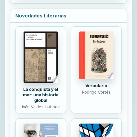
eyelids covered with bone!
Euoplocephalus could swing its tail
club like a weapon! Plus,...
Novedades Literarias
Verbolario
La conquista y el
Rodrigo Cortés
mar: una historia
global
Iván Valdez-bubnov