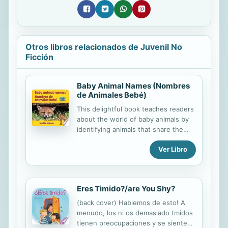
Otros libros relacionados de Juvenil No
Ficción
Baby Animal Names (Nombres
de Animales Bebé)
This delightful book teaches readers
about the world of baby animals by
identifying animals that share the
same names. Adorable photos
Ver Libro
feature pups (baby dogs and foxes),
cubs (baby wolves and bears), and
kids (baby goats and human
children).
Eres Timido?/are You Shy?
(back cover) Hablemos de esto! A
menudo, los ni os demasiado tmidos
tienen preocupaciones y se sienten