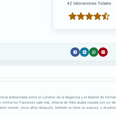
42 Valoraciones Totales
oria ambientada entre el Londres de la Regencia y el Madrid de Fernand
 contra los franceses sale mal, Jimena de Alba acaba casada con un d
eón vuelve, cinco años después, también lo hace su esposo, y al parece
nico que sabe de él es que su corazón se salte un latido cada vez que la