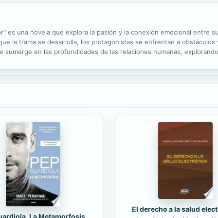
r" es una novela que explora la pasión y la conexión emocional entre s
ue la trama se desarrolla, los protagonistas se enfrentan a obstáculos 
 se sumerge en las profundidades de las relaciones humanas, explorand
onflictiva. Con giros emocionantes y momentos íntimos, la novela ofrec
El derecho a la salud elec
ardiola. La Metamorfosis.