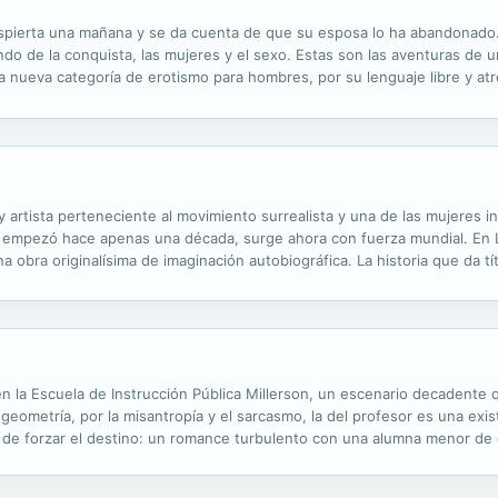
pierta una mañana y se da cuenta de que su esposa lo ha abandonado.
do de la conquista, las mujeres y el sexo. Estas son las aventuras de u
a nueva categoría de erotismo para hombres, por su lenguaje libre y at
cito que envuelve a los personajes y adereza la historia.Nathan Herson 
y artista perteneciente al movimiento surrealista y una de las mujeres in
 empezó hace apenas una década, surge ahora con fuerza mundial. En L
 obra originalísima de imaginación autobiográfica. La historia que da tít
o por lo que hace a su vida personal como a su arte al dejar su...
 la Escuela de Instrucción Pública Millerson, un escenario decadente q
a geometría, por la misantropía y el sarcasmo, la del profesor es una exi
d de forzar el destino: un romance turbulento con una alumna menor de
portunidad de apuntar hacia sus verdaderos objetivos: la búsqueda de la 