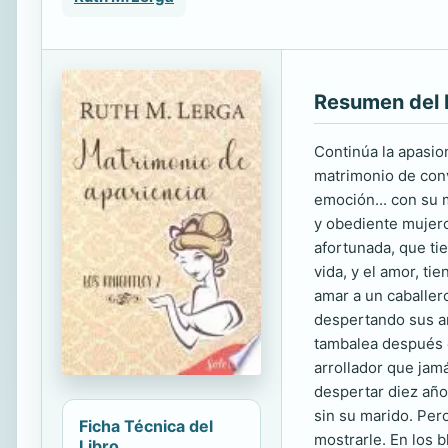
Resumen del 
Continúa la apasio
matrimonio de conve
emoción... con su 
y obediente mujerc
afortunada, que ti
vida, y el amor, t
amar a un caballer
despertando sus an
tambalea después d
arrollador que jam
despertar diez año
sin su marido. Per
Ficha Técnica del
mostrarle. En los 
Libro