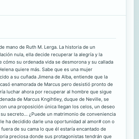
de mano de Ruth M. Lerga. La historia de un
ción nula, ella decide recuperar la alegría y la
 ve cómo su ordenada vida se desmorona y su callada
 Helena quiere más. Sabe que es una mujer
ocido a su cuñada Jimena de Alba, entiende que la
e casó enamorada de Marcus pero desistió pronto de
ería luchar ahora por recuperar al hombre que sigue
ordenada de Marcus Kngihtley, duque de Neville, se
on una proposición única llegan los celos, un deseo
e su secreto... ¿Puede un matrimonio de conveniencia
le ha decidido darle una oportunidad al amor# con o
 fuera de su cama lo que él estaría encantado de
storia preciosa donde sus protagonistas tendrán que