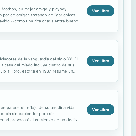
 Mathos, su mejor amigo y playboy
Ver Libro
n par de amigos tratando de ligar chicas
revido --como una rica charla entre buenos
(@nathan_herson)...
iciadoras de la vanguardia del siglo XX. El
Ver Libro
a casa del miedo incluye cuatro de sus
ulo al libro, escrita en 1937, resume un
ue parece el reflejo de su anodina vida
Ver Libro
stencia sin esplendor pero sin
 edad provocará el comienzo de un declive
belleza, la...