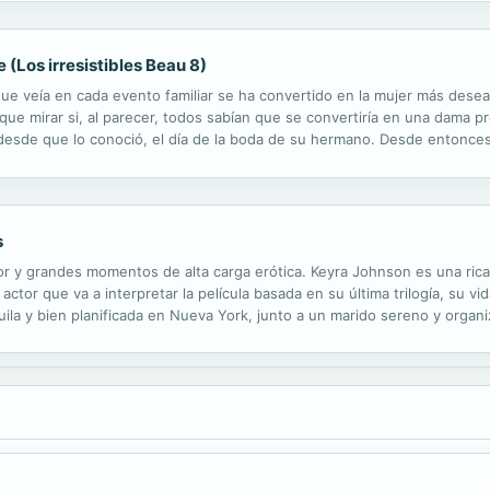
 (Los irresistibles Beau 8)
que veía en cada evento familiar se ha convertido en la mujer más des
que mirar si, al parecer, todos sabían que se convertiría en una dama 
sde que lo conoció, el día de la boda de su hermano. Desde entonces,
s, tiene la sensación de que la ve como a otra de sus primas. Así que, e
s
 y grandes momentos de alta carga erótica. Keyra Johnson es una rica
or que va a interpretar la película basada en su última trilogía, su vida
quila y bien planificada en Nueva York, junto a un marido sereno y organ
ntonces fui a Londres a entrevistar a Martin Campbell -sí, el nuevo 007,