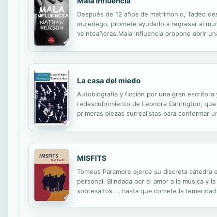
Mala Influencia
Después de 12 años de matrimonio, Tadeo des
mujeriego, promete ayudarlo a regresar al mun
veinteañeras.Mala influencia propone abrir un
amigos--, y por la fuerte carga de sexo explí
La casa del miedo
Autobiografía y ficción por una gran escritora 
redescubrimiento de Leonora Carrington, que
primeras piezas surrealistas para conformar una
viaje de iniciación que cumplirá la autora tant
MISFITS
Tomeus Paramore ejerce su discreta cátedra en
personal. Blindada por el amor a la música y l
sobresaltos..., hasta que comete la temerida
personal, que inesperadamente propiciará la o