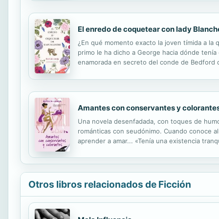
El enredo de coquetear con lady Blanche
¿En qué momento exacto la joven tímida a la 
primo le ha dicho a George hacia dónde tenía 
enamorada en secreto del conde de Bedford de
sin que haya logrado llamar su atención, es má
Amantes con conservantes y colorante
Una novela desenfadada, con toques de humor
románticas con seudónimo. Cuando conoce al act
aprender a amar... «Tenía una existencia tran
siempre había querido: sin sobresaltos. Pero e
Otros libros relacionados de Ficción