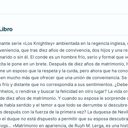
Libro
nante serie «Los Knightley» ambientada en la regencia inglesa, 
niencia, que tras diez años de convivencia, dos hijos y una rela
marido o sin él. El conde es un hombre frío, serio y formal que
ita le pone en un brete. Después de diez años de matrimonio,
ene un esposo que la respeta y la cuida, pero ahora que ha con
ienen mucho más que ofrecer que una unión de conveniencia. S
o frío y distante que no correspondía a sus sentimientos. ¿Deb
helos, o rendirse y buscar la felicidad en otro lugar? La vida 
e diez años de matrimonio. Y cuando su esposa le sorprende c
ás había sentido y el temor a que todo se derrumbe si descubr
s después con la fuerza de la primera vez? La duquesa de Nevil
o el duque no está dispuesto a permitir que su esposa descubra
blogs... «Matrimonio en apariencia, de Ruyh M. Lerga, es una hi