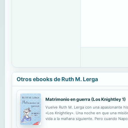
Otros ebooks de Ruth M. Lerga
Matrimonio en guerra (Los Knightley 1)
Vuelve Ruth M. Lerga con una apasionante hist
«Los Knightley». Una noche en que una misión
vida a la mañana siguiente. Pero cuando Napol
¿quiere ella que lo haga? ¿Quién es Rafe? Lo ú