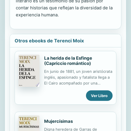
literario es un testimonio de su pasión por
contar historias que reflejan la diversidad de la
experiencia humana.
Otros ebooks de Terenci Moix
La herida de la Esfinge
(Capriccio romántico)
En junio de 1881, un joven aristócrata
inglés, apasionado y fatalista llega a
El Cairo acompañado por una
pintoresca cantante de ópera.
Enamorados ambos de la misma
Ver Libro
mujer, se enfrentarán al impacto del
país del Nilo con óptica distinta:
dramática el uno, caricaturesca la
otra. Cuando la gran esfinge de
Mujercísimas
Gizeh obra uno de los más
Digna heredera de Garras de
portentosos milagros jamás