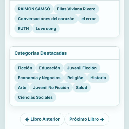
RAIMON SAMSÓ
Ellas Viviana Rivero
Conversaciones del corazón
el error
RUTH
Love song
Categorías Destacadas
Ficción
Educación
Juvenil Ficción
Economía y Negocios
Religión
Historia
Arte
Juvenil No Ficción
Salud
Ciencias Sociales
Libro Anterior
Próximo Libro