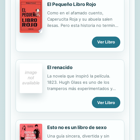
El Pequeño Libro Rojo
Como en el afamado cuento,
Caperucita Roja y su abuela salen
ilesas. Pero esta historia no termina
bien... para el libro. Almas sensibles
y amantes de los libros, ¡favor de
Ver Libro
abstenerse!
El renacido
La novela que inspiró la película.
1823. Hugh Glass es uno de los
tramperos más experimentados y
respetados de la frontera en el
noroeste de los Estados Unidos,
Ver Libro
donde enfrenta a diario los peligros
de la naturaleza salvaje y de las
belicosas tribus indias.
Inesperadamente, el ataque de una
Esto no es un libro de sexo
osa lo deja gravemente herido y
Una guía sincera, divertida y sin
ninguno de sus compañeros confía