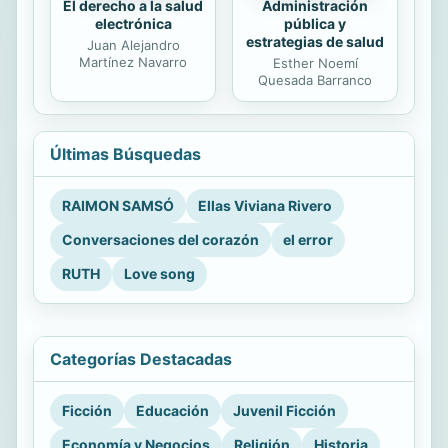
El derecho a la salud
Administración
electrónica
pública y
estrategias de salud
Juan Alejandro
Martínez Navarro
Esther Noemí
Quesada Barranco
Últimas Búsquedas
RAIMON SAMSÓ
Ellas Viviana Rivero
Conversaciones del corazón
el error
RUTH
Love song
Categorías Destacadas
Ficción
Educación
Juvenil Ficción
Economía y Negocios
Religión
Historia