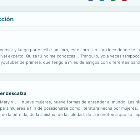
cción
ar y luego por escribir un libro, este libro. Un libro loco donde te in
ivel experto. Quizá tú no me conozcas... Tranquilo, yo a veces tampoco
youtuber de primera, que tengo a miles de amigos con diferentes bander
o. Por ello te invito a conocer mi locura, la locura que ellos me han oto
cer descalza
riz, Mary y Lili: nueve mujeres, nueve formas de entender el mundo. La
 para mujeres a fi n de posicionarse como literatura hecha por mujeres. 
, de la pérdida, de la amistad, de la soledad, de la monotonía que se 
ace de su escritura un instrumento capaz de rastrear en los detalles...