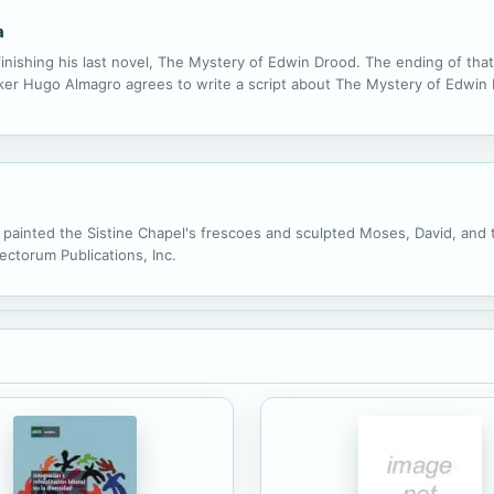
a
finishing his last novel, The Mystery of Edwin Drood. The ending of th
mmaker Hugo Almagro agrees to write a script about The Mystery of Edwin
ainted the Sistine Chapel's frescoes and sculpted Moses, David, and the
Lectorum Publications, Inc.