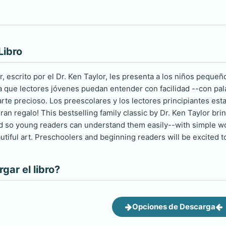
Libro
ar, escrito por el Dr. Ken Taylor, les presenta a los niños pequeñ
ara que lectores jóvenes puedan entender con facilidad --con pal
 arte precioso. Los preescolares y los lectores principiantes es
ran regalo! This bestselling family classic by Dr. Ken Taylor brin
d so young readers can understand them easily--with simple wo
autiful art. Preschoolers and beginning readers will be excited to 
ar el libro?
Opciones de Descarga