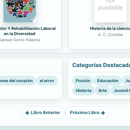
ión Y Rehabilitación Laboral
Historia de la cienci
en la Diversidad
A. C. Crombie
Samuel Gento Palacios
Categorías Destacad
nes del corazón
el error
Ficción
Educación
Ju
Historia
Arte
Juvenil 
Libro Anterior
Próximo Libro