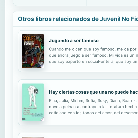
Otros libros relacionados de Juvenil No Fi
Jugando a ser famoso
Cuando me dicen que soy famoso, me da por pens
que ahora juego a ser famoso. Mi vida es un n
que soy experto en social-entera, que soy un 
palabras, sino en la gente que hace posible est
Hay ciertas cosas que una no puede ha
Rina, Julia, Miriam, Sofía, Susy, Diana, Beat
novela peinan a contrapelo la literatura hecha
cotidiano con los tonos del amor, del desamor
de gracia. Y es que Margarita García Robayo h