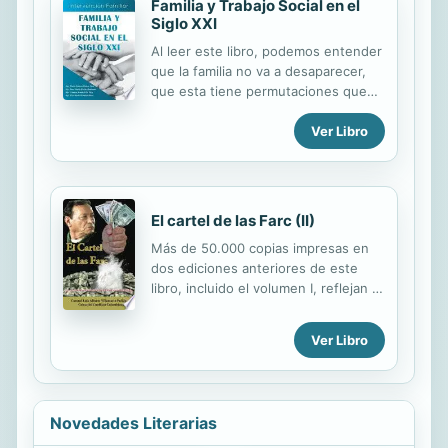
Familia y Trabajo Social en el
ellas harán cambiar sus vidas.
Siglo XXI
Al leer este libro, podemos entender
que la familia no va a desaparecer,
que esta tiene permutaciones que
debemos aceptarlas sin dejar de lado
Ver Libro
el amor, el respeto, la tolerancia a la
diversidad de ideologia y tendencias,
buscando siempre una vida mas
humana sin extenderse en
ambiciones y en vanidades sobre
El cartel de las Farc (II)
todo materiales.
Más de 50.000 copias impresas en
dos ediciones anteriores de este
libro, incluido el volumen I, reflejan la
aceptación de los lectores a la
investigación académica que
Ver Libro
demuestra la progresiva inmersión
de las Farc en el narcotráfico, así
como las consecuencias políticas,
sociales y económicas —in-ternas y
Novedades Literarias
externas— que trajo consigo dicho
fenómeno para Colombia dentro del