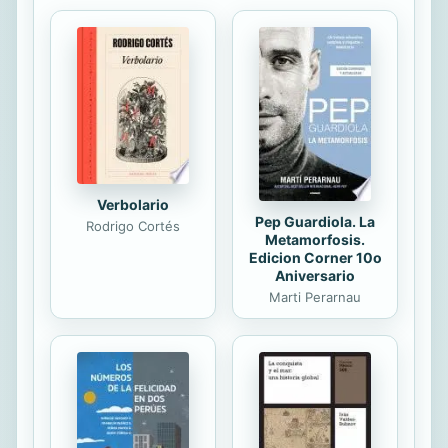
hemisferio occidental. El Cartel de
las Farc resume la conversión de las
guerrillas comunistas colombianas en
movimientos narcoterroristas,
integrantes de la cadena
internacional del terror, que agrede
la...
Verbolario
Pep Guardiola. La
Rodrigo Cortés
Metamorfosis.
Edicion Corner 10o
Aniversario
Marti Perarnau