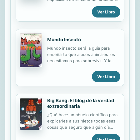
El punto. Reynolds recuerda a los
Ver Libro
lectores que sean pacientes,
tenaces y honestos. ¡Porque en todo
el mundo solo hay un TÚ! Naciste
para SER muchas cosas. Por
dondequiera que te lleve la vida,
Mundo Insecto
recuerda... Ser curioso... Ser
Mundo insecto será la guía para
intrépida... Ser paciente... Ser
enseñarte que a esos animales los
valiente... Y, sobre todo, no te
necesitamos para sobrevivir. Y la
olvides de... ¡SER TÚ MISMO!
razón es simple: son el principal
medio de polinización. Además, este
Ver Libro
libro trae una completa clasificación
de esos pequeños seres.
Big Bang: El blog de la verdad
extraordinaria
¿Qué hace un abuelo científico para
explicarles a sus nietos todas esas
cosas que seguro que algún día
querrán saber? Fácil: crear un blog e
Ver Libro
ir contando en él todo lo que le