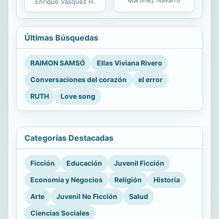
Enrique Vásquez H.
Últimas Búsquedas
RAIMON SAMSÓ
Ellas Viviana Rivero
Conversaciones del corazón
el error
RUTH
Love song
Categorías Destacadas
Ficción
Educación
Juvenil Ficción
Economía y Negocios
Religión
Historia
Arte
Juvenil No Ficción
Salud
Ciencias Sociales