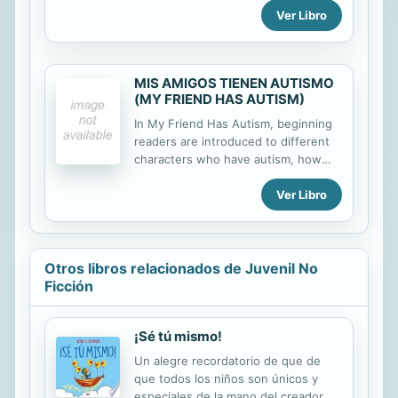
Ver Libro
affect their actions, and how we can
be good friends to people who have
Down syndrome. Vibrant, full-color
photos and carefully leveled text
MIS AMIGOS TIENEN AUTISMO
engage young readers as they
(MY FRIEND HAS AUTISM)
discover how to empathetic and
inlude all kinds of friends.
In My Friend Has Autism, beginning
readers are introduced to different
characters who have autism, how
autism may affect their actions, and
Ver Libro
how we can be good friends to
people who have autism. Vibrant,
full-color photos and carefully
leveled text engage young readers
as they discover how to empathetic
Otros libros relacionados de Juvenil No
and inlude all kinds of friends.
Ficción
¡Sé tú mismo!
Un alegre recordatorio de que de
que todos los niños son únicos y
especiales de la mano del creador de