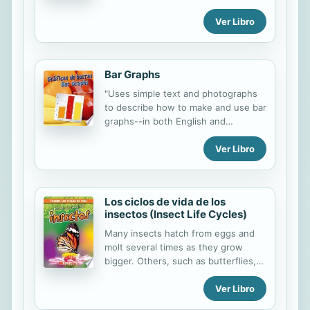
incomprendidos. ERES T?MIDO?
Ver Libro
ayuda a ni os y ni as a comprender
que la timidez puede vencerse de
muchas maneras. Ning n ni o debiera
avergonzarse por ser tartamudo o
Bar Graphs
por enrojecer cuando se le hace una
pregunta. Todo lo que necesitan es
"Uses simple text and photographs
aprender a enfrentar la situaci n
to describe how to make and use bar
adecuadamente. ERES T?MIDO?
graphs--in both English and
explica a los ni os que su timidez ir
Spanish"--
y(c)ndose poco a poco siempre que
Ver Libro
sigan tratando de expresarse ante
los dem s."
Los ciclos de vida de los
insectos (Insect Life Cycles)
Many insects hatch from eggs and
molt several times as they grow
bigger. Others, such as butterflies,
undergo a complete metamorphosis.
Ver Libro
A common science curriculum topic,
insect life cycles may be confusing