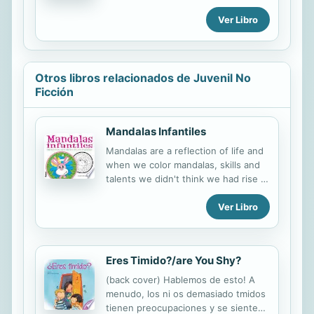
Earth when they joined together to
Ver Libro
conquer the goddess Tlatecuhtli.
Otros libros relacionados de Juvenil No
Ficción
Mandalas Infantiles
Mandalas are a reflection of life and
when we color mandalas, skills and
talents we didn't think we had rise to
the surface. We develop a special
Ver Libro
and unique sensitivity to Mother
Nature. We perceive everything with
a new and growing intensity. In
short, the satisfaction we feel is
Eres Timido?/are You Shy?
enormous.
(back cover) Hablemos de esto! A
menudo, los ni os demasiado tmidos
tienen preocupaciones y se sienten