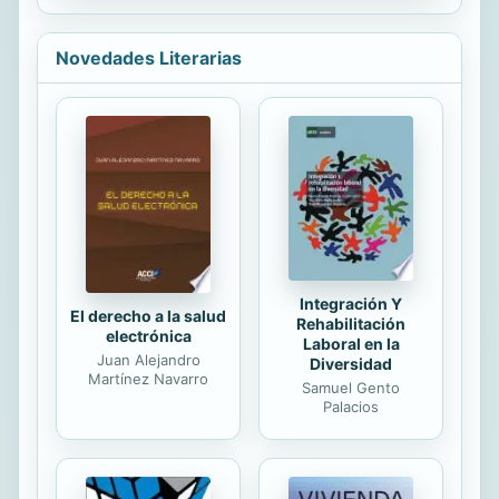
because of these differences.
However, this book breaks down
these cycles into easy-to-
Novedades Literarias
understand steps in both accessible
language and colorful diagrams
readers can turn to for review again
and again. The most important
vocabulary needed to talk about
insect life cycles is further explained
in fact boxes and an extended
glossary.
Integración Y
El derecho a la salud
Rehabilitación
electrónica
Laboral en la
Juan Alejandro
Diversidad
Martínez Navarro
Samuel Gento
Palacios