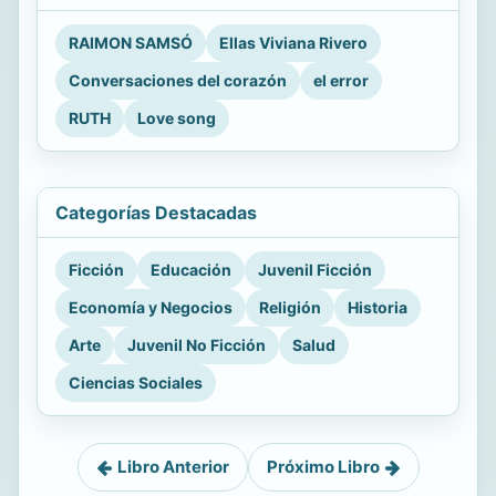
RAIMON SAMSÓ
Ellas Viviana Rivero
Conversaciones del corazón
el error
RUTH
Love song
Categorías Destacadas
Ficción
Educación
Juvenil Ficción
Economía y Negocios
Religión
Historia
Arte
Juvenil No Ficción
Salud
Ciencias Sociales
Libro Anterior
Próximo Libro