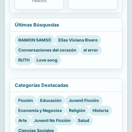
Palacios
Últimas Búsquedas
RAIMON SAMSÓ
Ellas Viviana Rivero
Conversaciones del corazón
el error
RUTH
Love song
Categorías Destacadas
Ficción
Educación
Juvenil Ficción
Economía y Negocios
Religión
Historia
Arte
Juvenil No Ficción
Salud
Ciencias Sociales