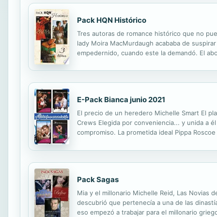
Pack HQN Histórico
Tres autoras de romance histórico que no pue
lady Moira MacMurdaugh acababa de suspirar c
empedernido, cuando este la demandó. El aboga
no tuvo otra alternativa que emprender accion
E-Pack Bianca junio 2021
El precio de un heredero Michelle Smart El pl
Crews Elegida por conveniencia... y unida a él
compromiso. La prometida ideal Pippa Roscoe 
Pack Sagas
Mia y el millonario Michelle Reid, Las Novias
descubrió que pertenecía a una de las dinastía
eso empezó a trabajar para el millonario griego