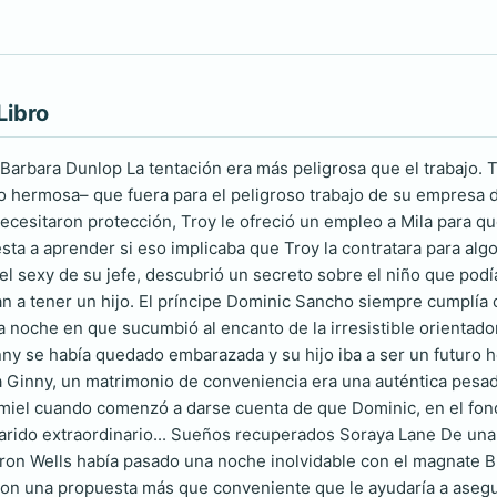
Libro
Barbara Dunlop La tentación era más peligrosa que el trabajo. T
hermosa– que fuera para el peligroso trabajo de su empresa d
cesitaron protección, Troy le ofreció un empleo a Mila para qu
sta a aprender si eso implicaba que Troy la contratara para al
 el sexy de su jefe, descubrió un secreto sobre el niño que podí
n a tener un hijo. El príncipe Dominic Sancho siempre cumplía 
a la noche en que sucumbió al encanto de la irresistible orienta
ny se había quedado embarazada y su hijo iba a ser un futuro he
 Ginny, un matrimonio de conveniencia era una auténtica pesadill
 miel cuando comenzó a darse cuenta de que Dominic, en el fond
rido extraordinario... Sueños recuperados Soraya Lane De una 
ffron Wells había pasado una noche inolvidable con el magnate 
con una propuesta más que conveniente que le ayudaría a aseg