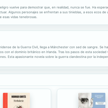
eligro vuelve para demostrar que, en realidad, nunca se fue. Ha esper
tuar. Algunos personajes se enfrentan a sus tinieblas, a esos ecos de 
de esas vidas tenebrosas.
idense de la Guerra Civil, llega a Mánchester con sed de sangre. Se ha
s con el dominio británico en Irlanda. Tras los pasos de esta sociedad 
anes. Esta apasionante novela sobre la guerra clandestina por la indepe
lsados por la necesidad de justicia y venganza.