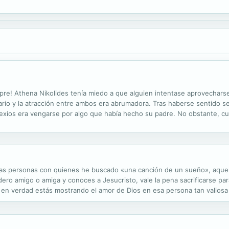
sta convertirse en millonario, y lo había logrado a fuerza...
empre! Athena Nikolides tenía miedo a que alguien intentase aprovechars
onario y la atracción entre ambos era abrumadora. Tras haberse sentido
Alexios era vengarse por algo que había hecho su padre. No obstante, c
 tuvo otro motivo más para querer que fuera suya.
uellas personas con quienes he buscado «una canción de un sueño», aque
ero amigo o amiga y conoces a Jesucristo, vale la pena sacrificarse par
e en verdad estás mostrando el amor de Dios en esa persona tan valiosa p
das las personas, y no solo hablo de amigos y amigas, sino a...