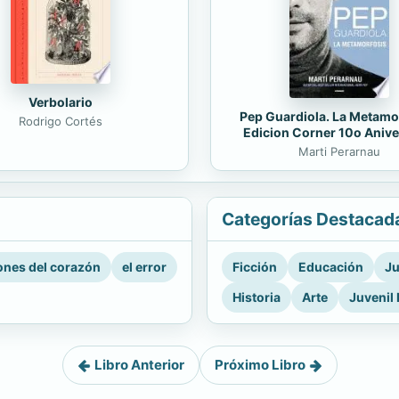
Verbolario
Pep Guardiola. La Metamo
Rodrigo Cortés
Edicion Corner 10o Anive
Marti Perarnau
Categorías Destacad
nes del corazón
el error
Ficción
Educación
Ju
Historia
Arte
Juvenil 
Libro Anterior
Próximo Libro