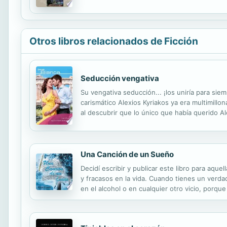
vida desde los barrios periféricos de Atenas ha
Otros libros relacionados de Ficción
Seducción vengativa
Su vengativa seducción... ¡los uniría para si
carismático Alexios Kyriakos ya era multimill
al descubrir que lo único que había querido 
consecuencia de su innegable pasión, Alexios
Una Canción de un Sueño
Decidí escribir y publicar este libro para aq
y fracasos en la vida. Cuando tienes un verdad
en el alcohol o en cualquier otro vicio, porqu
una cruel cruz, así les muestras ese amor a to