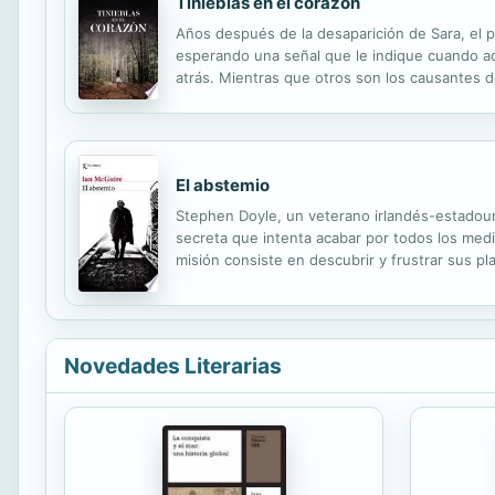
Tinieblas en el corazón
Años después de la desaparición de Sara, el p
esperando una señal que le indique cuando ac
atrás. Mientras que otros son los causantes 
El abstemio
Stephen Doyle, un veterano irlandés-estadoun
secreta que intenta acabar por todos los medio
misión consiste en descubrir y frustrar sus pl
dos hombres perseguidos por su pasado e impu
Novedades Literarias