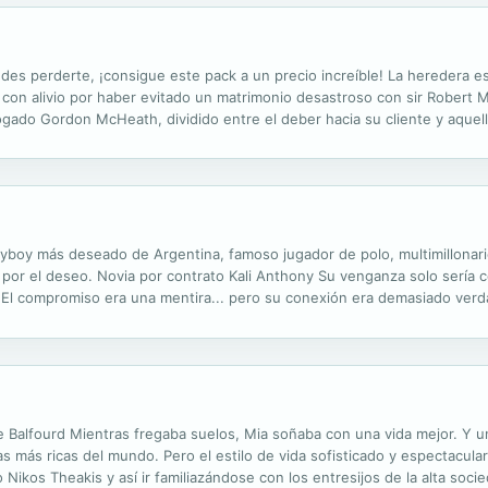
des perderte, ¡consigue este pack a un precio increíble! La heredera 
on alivio por haber evitado un matrimonio desastroso con sir Robert M
do Gordon McHeath, dividido entre el deber hacia su cliente y aquella 
es legales contra la mujer que lo había besado de una manera que nunca
ayboy más deseado de Argentina, famoso jugador de polo, multimillonario.
 por el deseo. Novia por contrato Kali Anthony Su venganza solo sería co
El compromiso era una mentira... pero su conexión era demasiado verd
 de Balfourd Mientras fregaba suelos, Mia soñaba con una vida mejor. Y 
s más ricas del mundo. Pero el estilo de vida sofisticado y espectacular 
 Nikos Theakis y así ir familiazándose con los entresijos de la alta soci