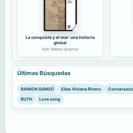
La conquista y el mar: una historia
global
Iván Valdez-bubnov
Últimas Búsquedas
RAIMON SAMSÓ
Ellas Viviana Rivero
Conversacio
RUTH
Love song