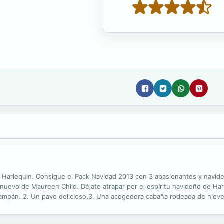
 Harlequin. Consigue el Pack Navidad 2013 con 3 apasionantes y navideñ
uevo de Maureen Child. Déjate atrapar por el espíritu navideño de Harl
hampán. 2. Un pavo delicioso.3. Una acogedora cabaña rodeada de nieve
ond, es decir, un hombre. Pero claro, tenía que aparecer uno por su caba