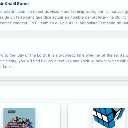
mir Khalil Samir
ncia del islam en nuestras vidas --por la inmigración, por las nuevas 
za de un terrorismo que dice actuar en nombre del profeta-- ha ido inc
eemos conocer. En El islam en el siglo XXI el periodista Fernando de Har
 fama internacional Samir Khalil Samir, en el mundo del islam (o «los is
o the 'Day of the Lord'. It is a prophetic time when all of the saints wil
tic clarity, you will find Biblical directives and spiritual power which wil
 finale.