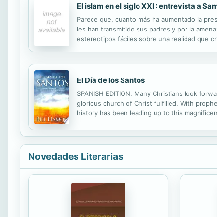
El islam en el siglo XXI : entrevista a Sa
Parece que, cuanto más ha aumentado la prese
les han transmitido sus padres y por la amena
estereotipos fáciles sobre una realidad que cr
conversaciones mantenidas con el islamólogo de
El Día de los Santos
SPANISH EDITION. Many Christians look forward t
glorious church of Christ fulfilled. With prophe
history has been leading up to this magnificent
Novedades Literarias