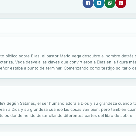
o bíblico sobre Elías, el pastor Mario Vega descubre al hombre detrás de
eriza, Vega desvela las claves que convirtieron a Elías en la figura más 
ñor estaba a punto de terminar. Comenzando como testigo solitario del 
 Dios, la obediencia, la fe y las dificultades que le catapultan ...
de? Según Satanás, el ser humano adora a Dios y su grandeza cuando to
an a Dios y su grandeza cuando las cosas van bien, pero también cuan
tulos donde he ido desarrollando diferentes partes del libro de Job, el 
 persona, estamos reconociendo su grandeza. Y en este libro toda la gr