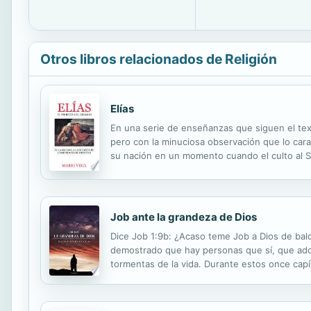
Otros libros relacionados de Religión
Elías
En una serie de enseñanzas que siguen el text
pero con la minuciosa observación que lo caract
su nación en un momento cuando el culto al Se
atravesar por las lecciones de la dependencia de
Job ante la grandeza de Dios
Dice Job 1:9b: ¿Acaso teme Job a Dios de bal
demostrado que hay personas que sí, que ador
tormentas de la vida. Durante estos once capí
de Dios. Cuando le conferimos majestad a una