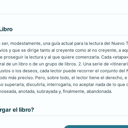
Libro
e ser, modestamente, una guía actual para la lectura del Nuev
ios y que se dirige tanto al creyente como al no creyente, a aqu
e proseguir la lectura y al que quiere comenzarla. Cada «etapa» 
l de un libro o de un grupo de libros. 2. Una serie de «itinerari
gustos o los deseos, cada lector puede recorrer el conjunto de
do más preciso. Pero, sobre todo, el lector tiene el derecho, e in
so superarla, discutirla, interrogarla, no aceptar nada de lo que 
oseada, anotada, subrayada y, finalmente, abandonada.
ar el libro?