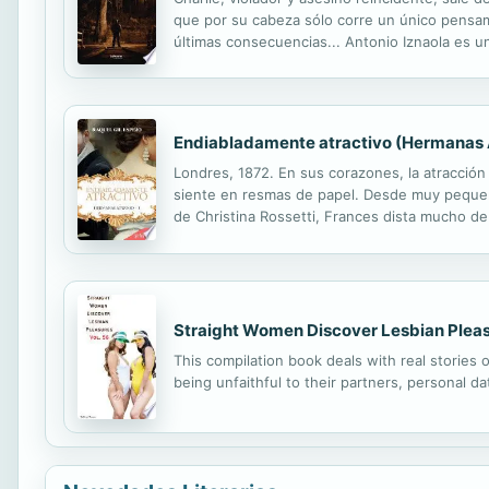
que por su cabeza sólo corre un único pensam
últimas consecuencias... Antonio Iznaola es u
con un horrible mancha en su pasado. Mancha
Endiabladamente atractivo (Hermanas
Londres, 1872. En sus corazones, la atracció
siente en resmas de papel. Desde muy pequeñ
de Christina Rossetti, Frances dista mucho de
su interés hacia ellos es prácticamente nulo. 
Straight Women Discover Lesbian Pleas
This compilation book deals with real stories
being unfaithful to their partners, personal d