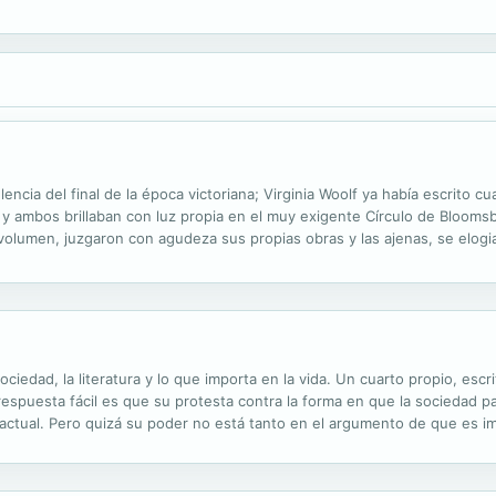
celencia del final de la época victoriana; Virginia Woolf ya había escrito 
 y ambos brillaban con luz propia en el muy exigente Círculo de Bloomsbu
olumen, juzgaron con agudeza sus propias obras y las ajenas, se elogia
ue ellos no habían cometido y examinaron a sus ilustres amigos con mir
ciedad, la literatura y lo que importa en la vida. Un cuarto propio, escri
espuesta fácil es que su protesta contra la forma en que la sociedad pat
, actual. Pero quizá su poder no está tanto en el argumento de que es 
s posibilidades materiales para hacerlo, si tiene hambre, la interrumpen,..