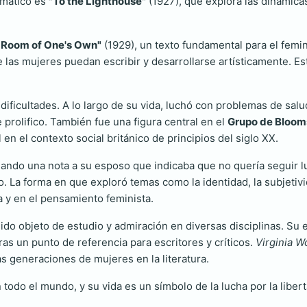
emático es
"To the Lighthouse"
(1927), que explora las dinámicas
 Room of One's Own"
(1929), un texto fundamental para el femini
as mujeres puedan escribir y desarrollarse artísticamente. Este
dificultades. A lo largo de su vida, luchó con problemas de salud
 prolifico. También fue una figura central en el
Grupo de Bloom
en el contexto social británico de principios del siglo XX.
dejando una nota a su esposo que indicaba que no quería seguir
ivo. La forma en que exploró temas como la identidad, la subjetiv
 y en el pensamiento feminista.
sido objeto de estudio y admiración en diversas disciplinas. Su 
as un punto de referencia para escritores y críticos.
Virginia W
s generaciones de mujeres en la literatura.
todo el mundo, y su vida es un símbolo de la lucha por la liberta