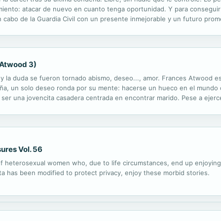
iento: atacar de nuevo en cuanto tenga oportunidad. Y para conseguir 
n cabo de la Guardia Civil con un presente inmejorable y un futuro prom
 que le carcome desde entonces. Amaya es una chica que vive con su p
 Atwood 3)
n y la duda se fueron tornado abismo, deseo..., amor. Frances Atwood 
a, un solo deseo ronda por su mente: hacerse un hueco en el mundo d
 ser una jovencita casadera centrada en encontrar marido. Pese a ejerce
Ella se mueve en línea recta, sin curvaturas, sin baches, y es muy proba
ures Vol. 56
 of heterosexual women who, due to life circumstances, end up enjoying 
ata has been modified to protect privacy, enjoy these morbid stories.